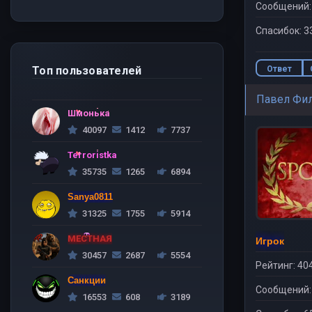
Сообщений:
Спасибок: 3
Ответ
Топ пользователей
Павел Фи
Шмонька
40097
1412
7737
Terroristka
35735
1265
6894
Sanya0811
31325
1755
5914
МЕСТНАЯ
Игрок
30457
2687
5554
Рейтинг: 40
Санкции
Сообщений:
16553
608
3189