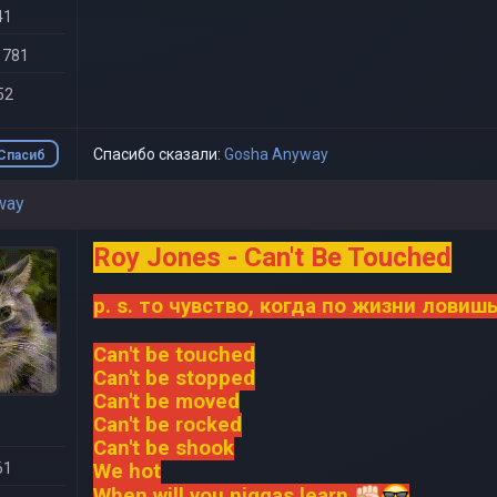
41
 781
52
Спасибо сказали:
Gosha Anyway
Спасиб
о
way
Roy Jones - Can't Be Touched
p. s. то чувство, когда по жизни лови
Can't be touched
Can't be stopped
Can't be moved
Can't be rocked
Can't be shook
61
We hot
When will you niggas learn