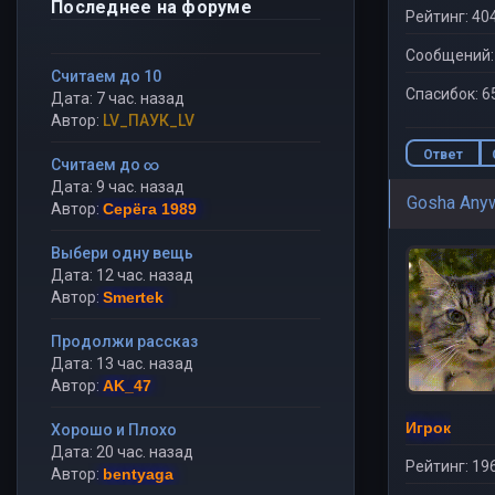
Последнее на форуме
Рейтинг: 40
Сообщений:
Считаем до 10
Спасибок: 6
Дата: 7 час. назад
Автор:
LV_ПАУК_LV
Ответ
Считаем до ∞
Дата: 9 час. назад
Gosha Any
Автор:
Серёга 1989
Выбери одну вещь
Дата: 12 час. назад
Автор:
Smertek
Продолжи рассказ
Дата: 13 час. назад
Автор:
AK_47
Игрок
Хорошо и Плохо
Дата: 20 час. назад
Рейтинг: 19
Автор:
bentyaga