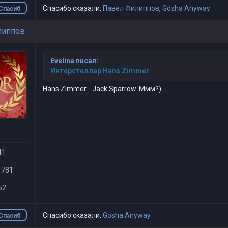
Спасибо сказали:
Павел Филиппов
,
Gosha Anyway
Спасиб
о
липпов
Evelina писал:
Интерстеллар Hans Zimmer
Hans Zimmer - Jack Sparrow. Ммм?)
41
 781
52
Спасибо сказали:
Gosha Anyway
Спасиб
о