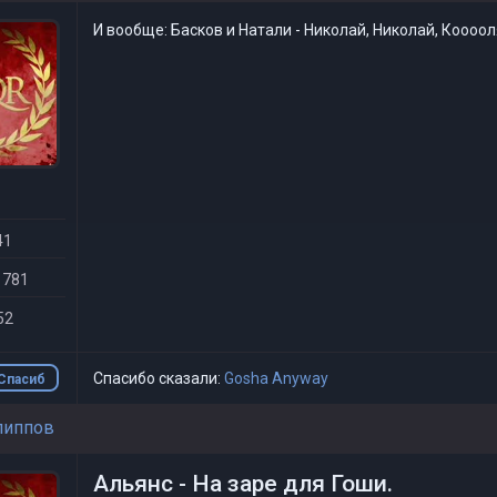
И вообще: Басков и Натали - Николай, Николай, Кооооля.
41
 781
52
Спасибо сказали:
Gosha Anyway
Спасиб
о
липпов
Альянс - На заре для Гоши.