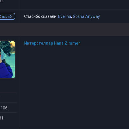
52
Спасибо сказали:
Evelina
,
Gosha Anyway
Спасиб
о
Интерстеллар Hans Zimmer
1
 106
31