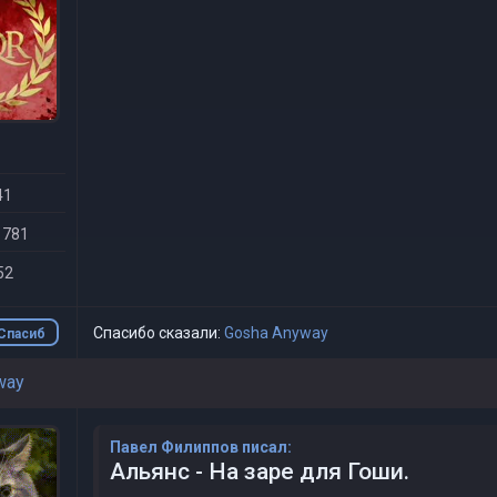
41
 781
52
Спасибо сказали:
Gosha Anyway
Спасиб
о
way
Павел Филиппов писал:
Альянс - На заре для Гоши.