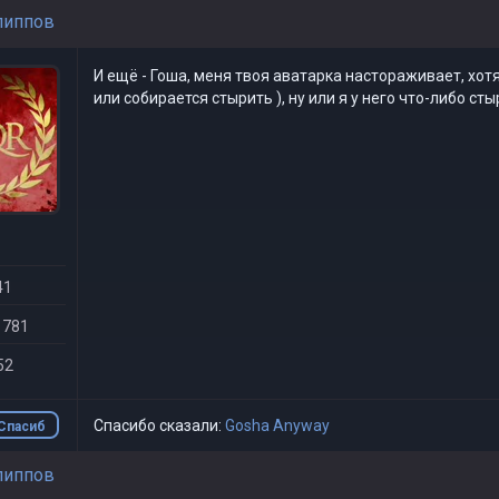
липпов
И ещё - Гоша, меня твоя аватарка настораживает, хотя
или собирается стырить ), ну или я у него что-либо стыр
41
 781
52
Спасибо сказали:
Gosha Anyway
Спасиб
о
липпов