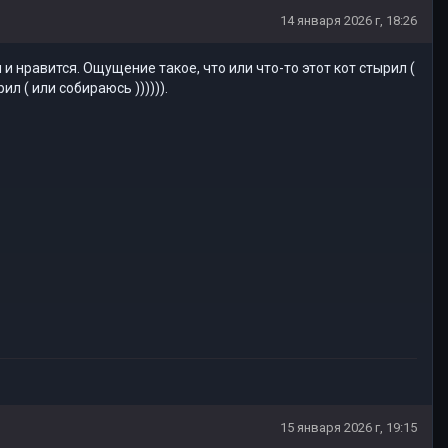
14 января 2026 г, 18:26
 и нравится. Ощущение такое, что или что-то этот кот стырил (
ил ( или собираюсь )))))).
15 января 2026 г, 19:15