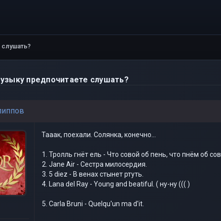
 слушать?
узыку предпочитаете слушать?
липпов
Тааак, поехали. Солянка, конечно...
Тролль гнёт ель - Что совой об пень, что пнём об сов
Jane Air - Сестра милосердия.
5 diez - В венах стынет ртуть.
Lana del Ray - Young and beatiful. ( ну-ну ((( )
Carla Bruni - Quelqu'un ma d'it.