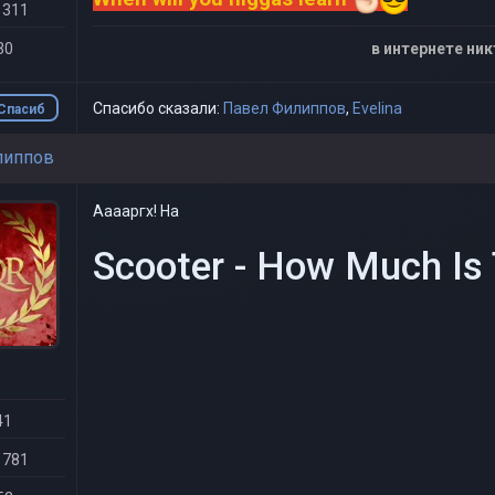
 311
30
в интернете ник
Спасибо сказали:
Павел Филиппов
,
Evelina
Спасиб
о
липпов
Ааааргх! На
Scooter - How Much Is 
41
 781