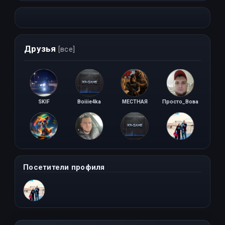
Друзья
[все]
SKIF
Boiiie4ka
МЕСТНАЯ
Просто_Вова
sma_fox
MukroB
FAKHA4TOSTOBOY
Rein
Посетители профиля