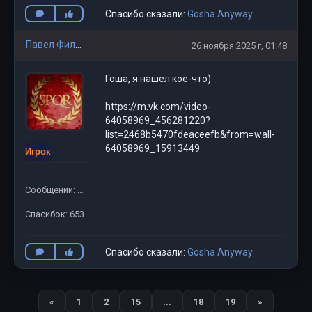
Спасибо сказали:
Gosha Anyway
Павел Филиппов
26 ноября 2025 г, 01:48
Гоша, я нашёл кое-что)
https://m.vk.com/video-
64058969_456281220?
list=2468b5470fdeaceefb&from=wall-
64058969_15913449
Игрок
Сообщений: 781
Спасибок: 653
Спасибо сказали:
Gosha Anyway
«
1
2
15
...
18
19
»
Назад
Вперед