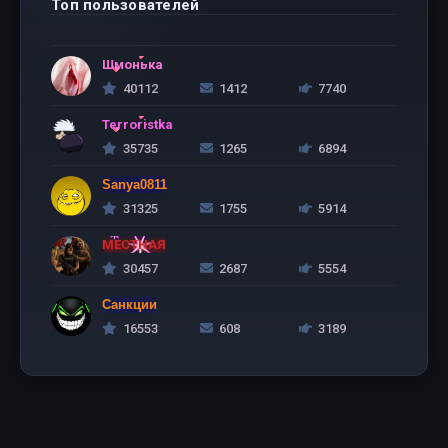
Топ пользователей
Шмонька
40112
1412
7740
Terroristka
35735
1265
6894
Sanya0811
31325
1755
5914
МЕСТНАЯ
30457
2687
5554
Санкции
16553
608
3189