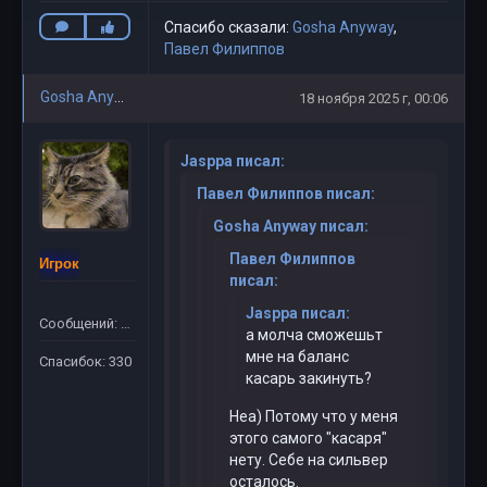
Спасибо сказали:
Gosha Anyway
,
Павел Филиппов
Gosha Anyway
18 ноября 2025 г, 00:06
Jasppa писал:
Павел Филиппов писал:
Gosha Anyway писал:
Павел Филиппов
Игрок
писал:
Jasppa писал:
Сообщений: 311
а молча сможешьт
мне на баланс
Спасибок: 330
касарь закинуть?
Неа) Потому что у меня
этого самого "касаря"
нету. Себе на сильвер
осталось.