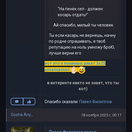
"На пенёк сел - должен
косарь отдать!"
Ай спасибо, милый ты человек.
Ты если касарь не вернешь, начну
по родне спрашивать, я твоб
репутацию на ноль умножу броЮ,
лучше верни его
вот это я понимаю рэкет 2к25
апхапхапхап
в интернете никто не знает, что ты
кот)
Спасибо сказали:
Павел Филиппов
Gosha Anyway
18 ноября 2025 г, 00:17