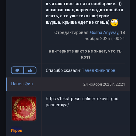
и читаю твоё вот это сообщение...))
апхапхапхпах, кароче ладно пошёл я
спать, а то уже тихо шифером
шурша, крыша едет не спеша)
Отредактировал:
Gosha Anyway
, 18
ноября 2025 г, 00:21
в интернете никто не знает, что ты
кот)
Спасибо сказали:
Павел Филиппов
Павел Филиппов
24 ноября 2025 г, 22:21
https://tekst-pesni.online/rokovoj-god-
pandemiya/
Игрок