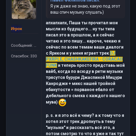
Павел Филиппов писал:
Я уж даже не знаю, какую под этот
ваш спич музыку слушать)
апхапхапх, Паша ты прочитал мои
Игрок
мысли из будущего... ну ты типа
писал это в прошлом, а я сейчас
читаю и это пишу... кароче, чекаю я
Сообщений: 311
сейчас по всем темам ваши диалоги
с Яриком и у меня играет трек
DJ
Спасибок: 330
PXRPLE, CHASHKAKEFIRA - CORACAO
FUNK
и теперь просто представь мой
вайб, когда по всюду в ритм музыки
трясутся бурури Джаспиной Мицури
Канроджи + микс нашей тройной
ебанутости = порваное ебало от
дебильного смеха с каждого нашего
мува)
p. s. и я это всё к чему? а к тому что я
хотел этот трек дропнуть в тему
"музыки" и рассказать всё это, а
потом смотрю то что я уже и так тут