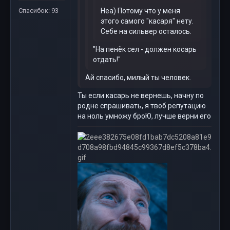
Спасибок: 93
Неа) Потому что у меня
этого самого "касаря" нету.
Себе на сильвер осталось.
"На пенёк сел - должен косарь
отдать!"
Ай спасибо, милый ты человек.
Ты если касарь не вернешь, начну по
родне спрашивать, я твоб репутацию
на ноль умножу броЮ, лучше верни его