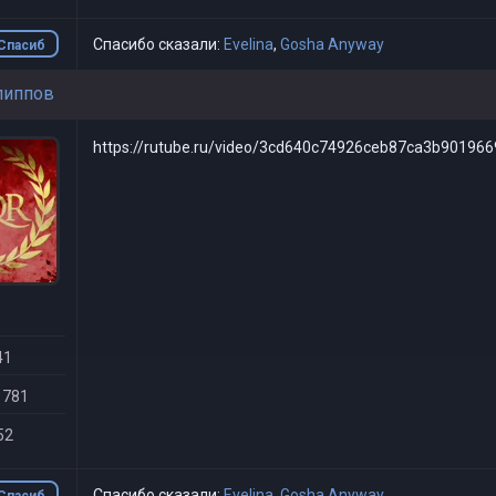
Спасибо сказали:
Evelina
,
Gosha Anyway
Спасиб
о
липпов
https://rutube.ru/video/3cd640c74926ceb87ca3b901966
41
 781
52
Спасибо сказали:
Evelina
,
Gosha Anyway
Спасиб