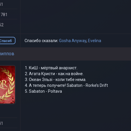
41
 781
52
Спасибо сказали:
Gosha Anyway
,
Evelina
Спасиб
о
липпов
КиШ - мёртвый анархист.
Агата Кристи - как на войне.
Океан Эльзi - коли тибе нема.
А теперь получите! Sabaton - Rorke’s Drift
Sabaton - Poltava
41