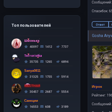
Сообщений:
Спасибок: 6
Ответ
Топ пользователей
Gosha Any
Шмонька
40097
1412
7737
Terroristka
35735
1265
6894
Sanya0811
31325
1755
5914
МЕСТНАЯ
Игрок
30457
2687
5554
Рейтинг: 19
Санкции
Сообщений:
16553
608
3189