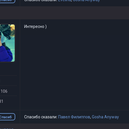
о
Интересно )
1
 106
31
Спасибо сказали:
Павел Филиппов
,
Gosha Anyway
Спасиб
о