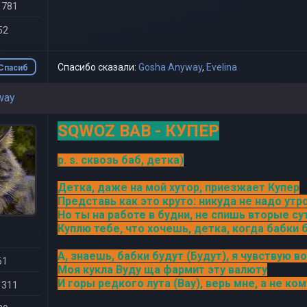
 781
52
Спасибо сказали:
Gosha Anyway
,
Evelina
Спасиб
о
way
SQWOZ BAB - КУПЕР
p. s. сквозь баб, детка)
Детка, даже на мой хутор, приезжает Купер
Представь как это круто: никуда не надо утр
Но ты на работе в будни, не спишь вторые су
Куплю тебе, что хочешь, детка, когда бабки 
А, знаешь, бабки будут (Будут), я чувствую во
61
Моя кукла Вуду ща фармит эту валюту
И горы редкого лута (Вау), верь мне, а не ком
 311