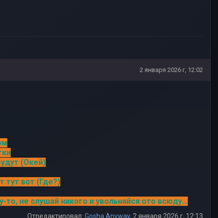
2 января 2026 г, 12:02
ом
тки
будут (Окей)
т тут вот (Где?)
у-то, не слушай никого и увольняйся ото всюду...
Отредактировал:
Gosha Anyway
, 2 января 2026 г, 12:13