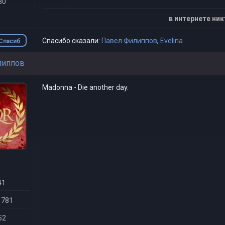
30
в интернете ник
Спасибо сказали:
Павел Филиппов
,
Evelina
Спасиб
о
липпов
Madonna - Die another day.
41
 781
52