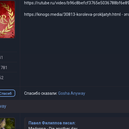
https://rutube.ru/video/b96c8befcf3765e5036788bf6e89f
https://kinogo.media/30813-koroleva-prokljatyh.html - э
41
 781
52
Спасибо сказали:
Gosha Anyway
Спасиб
о
way
Павел Филиппов писал:
Madonna - Die another day.