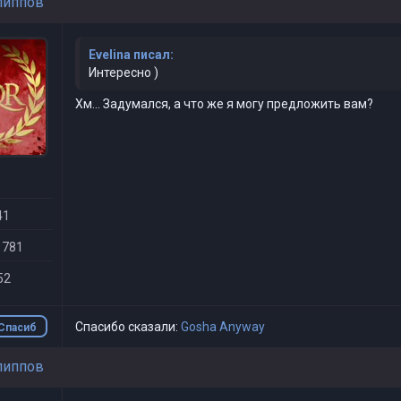
липпов
Evelina писал:
Интересно )
Хм... Задумался, а что же я могу предложить вам?
41
 781
52
Спасибо сказали:
Gosha Anyway
Спасиб
о
липпов