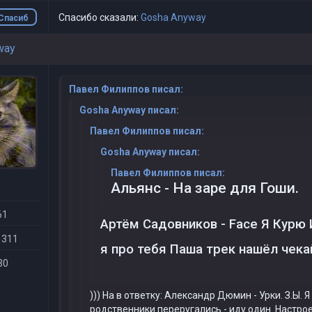
Спасибо сказали:
Gosha Anyway
Спасиб
о
way
Павел Филиппов писал:
Gosha Anyway писал:
Павел Филиппов писал:
Gosha Anyway писал:
Павел Филиппов писал:
Альянс - На заре для Гоши.
61
Артём Садовников - Face Я Курю 
 311
я про тебя Паша трек нашёл че
30
))) На в ответку: Александр Дюмин - Урки. З.Ы. Я
родственники переругались - иду один. Настрое