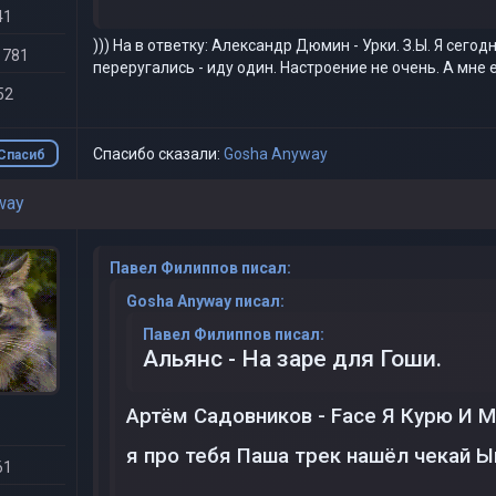
41
))) На в ответку: Александр Дюмин - Урки. З.Ы. Я сегод
 781
переругались - иду один. Настроение не очень. А мне 
52
Спасибо сказали:
Gosha Anyway
Спасиб
о
way
Павел Филиппов писал:
Gosha Anyway писал:
Павел Филиппов писал:
Альянс - На заре для Гоши.
Артём Садовников - Face Я Курю И Мн
я про тебя Паша трек нашёл чекай
61