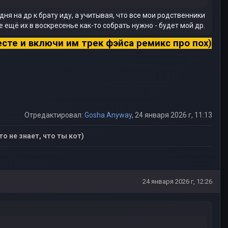
годня на др к брату иду, а учитывая, что все мои родственники
е ещё их в воскресенье как-то собрать нужно - будет мой др.
есте и включи им трек фэйса ремикс про пох)
Отредактировал:
Gosha Anyway
, 24 января 2026 г, 11:13
то не знает, что ты кот)
24 января 2026 г, 12:26