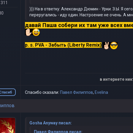
 311
))) На в ответку: Александр Дюмин - Урки. З.Ы. Я се
30
переругались - иду один. Настроение не очень. А мн
давай Паша собери их там уже всех вм
p. s. PVA - Забыть (Liberty Remix)
в интернете ник
Спасибо сказали:
Павел Филиппов
,
Evelina
Спасиб
о
липпов
Gosha Anyway писал:
Павел Филиппов писал: