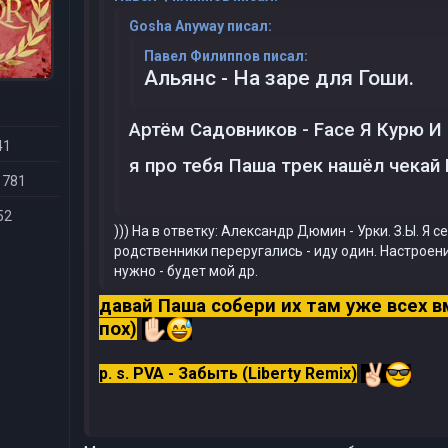
Gosha Anyway писал:
Павел Филиппов писал:
Альянс - На заре для Гоши.
Артём Садовников - Face Я Курю И 
41
я про тебя Паша трек нашёл чека
 781
52
))) На в ответку: Александр Дюмин - Урки. З.Ы. Я с
родственники переругались - иду один. Настроени
нужно - будет мой др.
давай Паша собери их там уже всех в
пох)
p. s. PVA - Забыть (Liberty Remix)