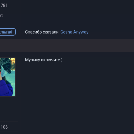
 781
52
Спасибо сказали:
Gosha Anyway
Спасиб
о
Музыку включите )
1
 106