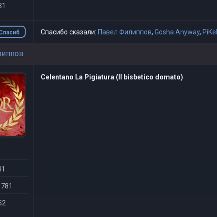
31
Спасибо сказали:
Павел Филиппов
,
Gosha Anyway
,
PiKe
Спасиб
о
липпов
Celentano La Pigiatura (Il bisbetico domato)
41
 781
52