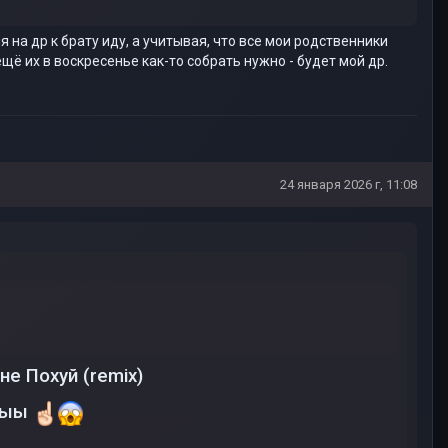
ня на др к брату иду, а учитывая, что все мои родственники
ещё их в воскресенье как-то собрать нужно - будет мой др.
24 января 2026 г, 11:08
е Похуй (remix)
 Ыыы