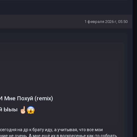
1 февраля 2026 г, 05:50
И Мне Похуй (remix)
кай Ыыы
 сегодня на др к брату иду, а учитывая, что все мои
ние не очень. А мне ещё их в воскресенье как-то собрать