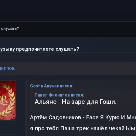
 слушать?
узыку предпочитаете слушать?
липпов
Gosha Anyway писал:
Павел Филиппов писал:
Альянс - На заре для Гоши.
Артём Садовников - Face Я Курю И Мне
я про тебя Паша трек нашёл чекай Ы