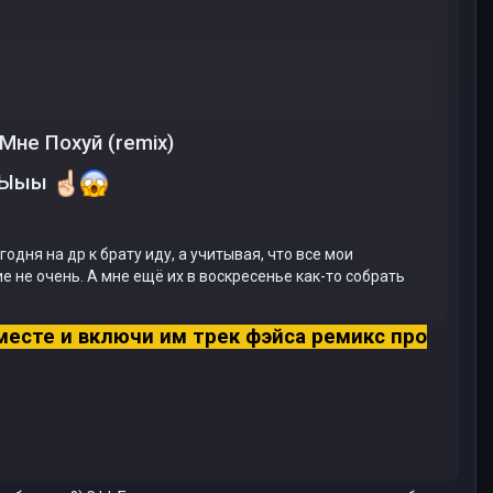
Мне Похуй (remix)
й Ыыы
егодня на др к брату иду, а учитывая, что все мои
е не очень. А мне ещё их в воскресенье как-то собрать
месте и включи им трек фэйса ремикс про