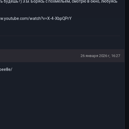
ть будешь?) З.Ы. Борясь с похмельем, смотрю в окно, любуясь
/www.youtube.com/watch?v=X-4-XbpQPrY
26 января 2026 г, 16:27
cbee8e/