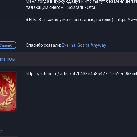
Меня тогда в дурку сдадут и что ты тут без меня дела
падающим снегом... Solstafir - Otta.
З.Ы.Ы. Вот какие у меня выходные, похоже) - https:/
Спасибо сказали:
Evelina
,
Gosha Anyway
Спасиб
о
липпов
https://rutube.ru/video/cf7b438e4a86477915b2ee958c
41