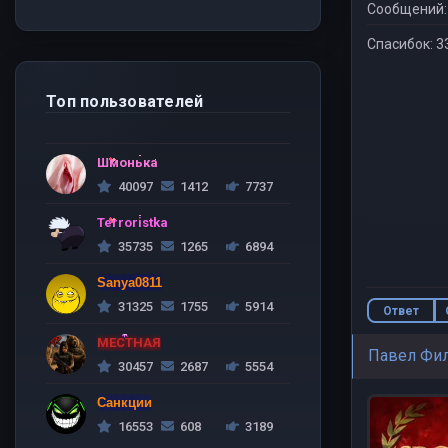
Сообщений:
Спасибок: 3
Топ пользователей
Шмонька
40097
1412
7737
Terroristka
35735
1265
6894
Sanya0811
31325
1755
5914
Ответ
МЕСТНАЯ
Павел Фи
30457
2687
5554
Санкции
16553
608
3189