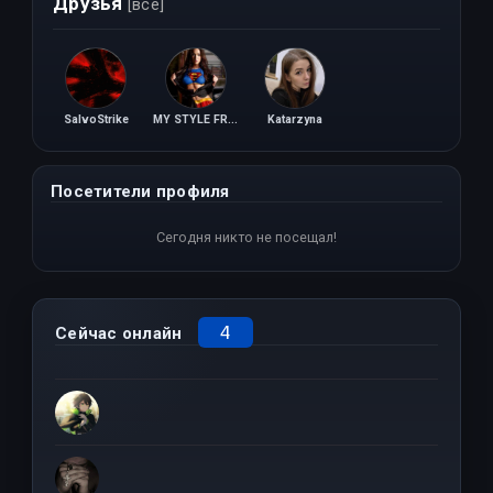
Друзья
[все]
SalvoStrike
MY STYLE FROM THE DARK SIDE
Katarzyna
Посетители профиля
Сегодня никто не посещал!
4
Сейчас онлайн