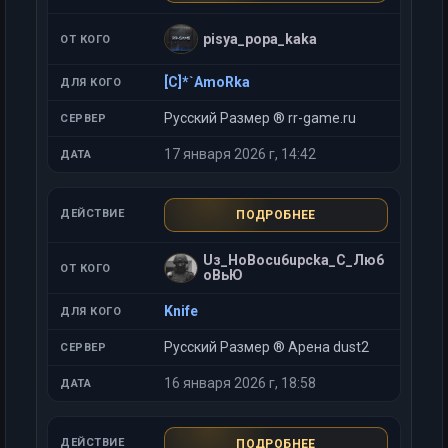
pisya_popa_kaka
[C]*`AmoRka
Русский Размер ® rr-game.ru
17 января 2026 г, 14:42
ПОДРОБНЕЕ
Uз_HoBocu6upcka_C_Лю6
oBьЮ
Knife
Русский Размер ® Арена dust2
16 января 2026 г, 18:58
ПОДРОБНЕЕ