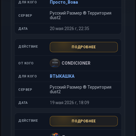
Просто_Вова
Русский Размер ® Территория
dust2
20 мая 2026 г, 22:35
ПОДРОБНЕЕ
CONDICIONER
ВТЫКАШКА
Русский Размер ® Территория
dust2
19 мая 2026 г, 18:09
ПОДРОБНЕЕ