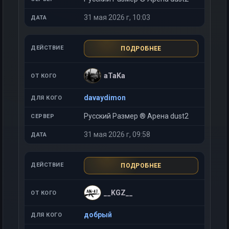
31 мая 2026 г, 10:03
ПОДРОБНЕЕ
aTaKa
davaydimon
Русский Размер ® Арена dust2
31 мая 2026 г, 09:58
ПОДРОБНЕЕ
__KGZ__
добрый