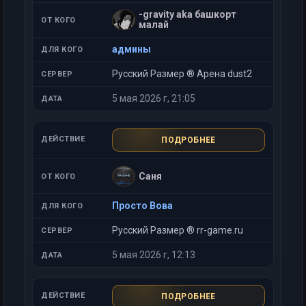
-gravity aka башкорт
малай
админы
Русский Размер ® Арена dust2
5 мая 2026 г, 21:05
ПОДРОБНЕЕ
Саня
Просто Вова
Русский Размер ® rr-game.ru
5 мая 2026 г, 12:13
ПОДРОБНЕЕ