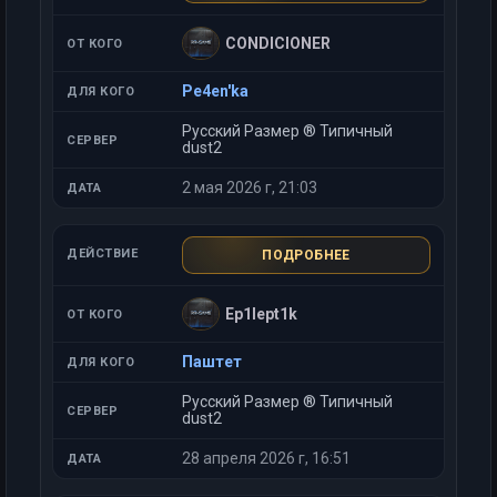
CONDICIONER
Pe4en'ka
Русский Размер ® Типичный
dust2
2 мая 2026 г, 21:03
ПОДРОБНЕЕ
Ep1lept1k
Паштет
Русский Размер ® Типичный
dust2
28 апреля 2026 г, 16:51