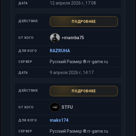
12 апреля 2026 г, 17:08
ПОДРОБНЕЕ
>mamba75
RAZRUHA
Русский Размер ® rr-game.ru
9 апреля 2026 г, 14:17
ПОДРОБНЕЕ
STFU
maks174
Русский Размер ® rr-game.ru