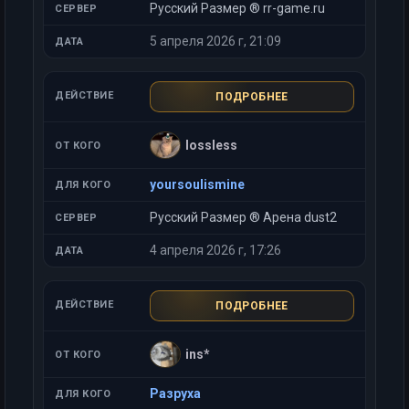
Русский Размер ® rr-game.ru
5 апреля 2026 г, 21:09
ПОДРОБНЕЕ
lossless
yoursoulismine
Русский Размер ® Арена dust2
4 апреля 2026 г, 17:26
ПОДРОБНЕЕ
ins*
Разруха