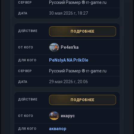
Русский Размер ® rr-game.ru
30 мая 2026 г, 18:27
ПОДРОБНЕЕ
Pe4en'ka
PeNsIyA NA PrIkOle
Русский Размер ® rr-game.ru
29 мая 2026 г, 20:06
ПОДРОБНЕЕ
икарус
аквапор