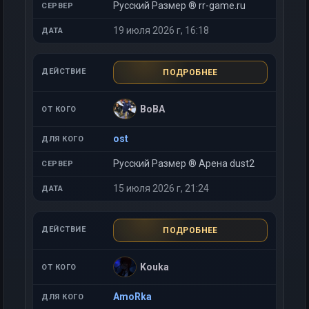
Русский Размер ® rr-game.ru
19 июля 2026 г, 16:18
ПОДРОБНЕЕ
BoBA
ost
Русский Размер ® Арена dust2
15 июля 2026 г, 21:24
ПОДРОБНЕЕ
Kouka
AmoRka