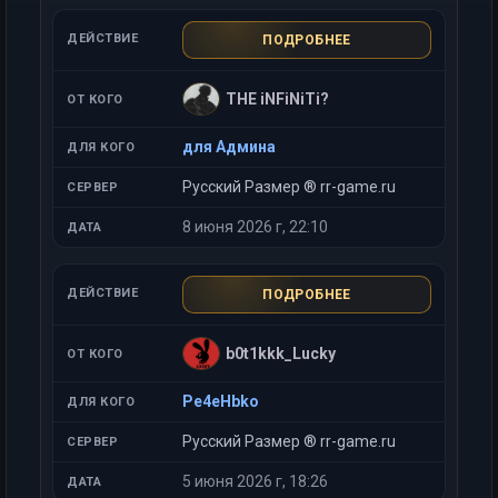
ПОДРОБНЕЕ
THE iNFiNiTi?
для Админа
Русский Размер ® rr-game.ru
8 июня 2026 г, 22:10
ПОДРОБНЕЕ
b0t1kkk_Lucky
Pe4eHbko
Русский Размер ® rr-game.ru
5 июня 2026 г, 18:26