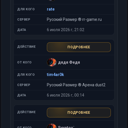
rate
Русский Размер ® rr-game.ru
6 июля 2026 г, 21:02
ПОДРОБНЕЕ
дядя Федя
tim4ar0k
Русский Размер ® Арена dust2
6 июля 2026 г, 00:14
ПОДРОБНЕЕ
Svyatou`