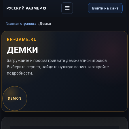
РУССКИЙ РАЗМЕР ©
Войти на сайт
Главная страница
Демки
RR-GAME.RU
ДЕМКИ
Загружайте и просматривайте демо-записи игроков.
Выберите сервер, найдите нужную запись и откройте
подробности.
DEMOS