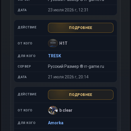
23 июля 2026 г, 12:31
ПОДРОБНЕЕ
H1T
TRESK
Русский Размер ® rr-game.ru
21 июля 2026 г, 20:14
ПОДРОБНЕЕ
b clear
Amorka