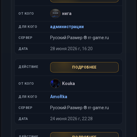
нига
администрации
Русский Размер ® rr-game.ru
28 июня 2026 г, 16:20
ПОДРОБНЕЕ
Kouka
AmoRka
Русский Размер ® rr-game.ru
24 июня 2026 г, 22:28