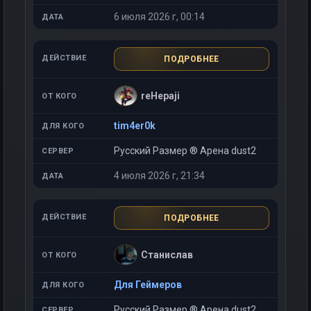
6 июля 2026 г, 00:14
ПОДРОБНЕЕ
reHepaji
tim4er0k
Русский Размер ® Арена dust2
4 июля 2026 г, 21:34
ПОДРОБНЕЕ
Станислав
Для Геймеров
Русский Размер ® Арена dust2