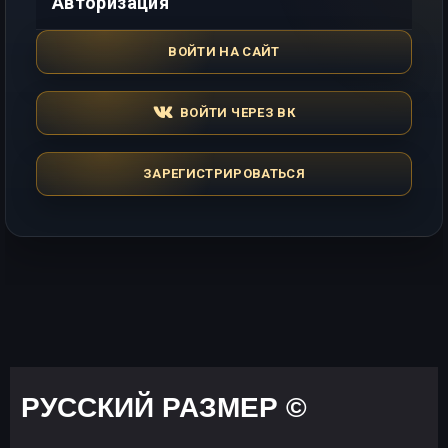
Авторизация
ВОЙТИ НА САЙТ
ВОЙТИ ЧЕРЕЗ ВК
ЗАРЕГИСТРИРОВАТЬСЯ
РУССКИЙ РАЗМЕР ©