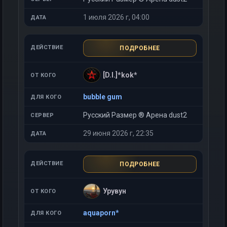
1 июля 2026 г, 04:00
ПОДРОБНЕЕ
[D.I.]*kok*
bubble gum
Русский Размер ® Арена dust2
29 июня 2026 г, 22:35
ПОДРОБНЕЕ
Урувун
aquaporn*