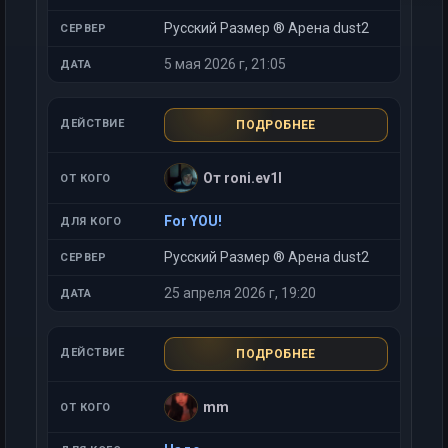
Русский Размер ® Арена dust2
5 мая 2026 г, 21:05
ПОДРОБНЕЕ
От roni.ev1l
For YOU!
Русский Размер ® Арена dust2
25 апреля 2026 г, 19:20
ПОДРОБНЕЕ
mm