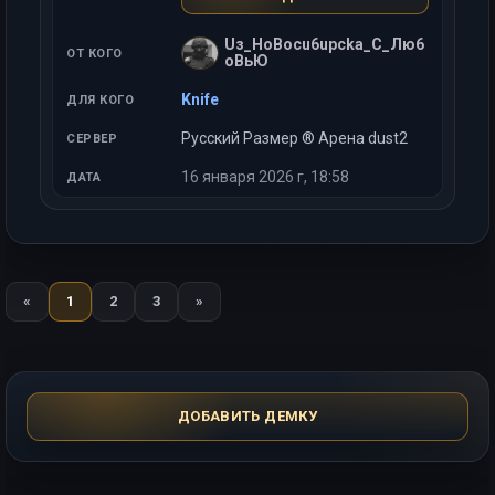
Uз_HoBocu6upcka_C_Лю6
oBьЮ
Knife
Русский Размер ® Арена dust2
16 января 2026 г, 18:58
«
1
2
3
»
Назад
Вперед
ДОБАВИТЬ ДЕМКУ