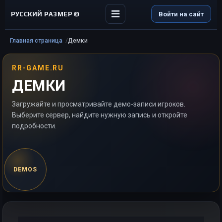
РУССКИЙ РАЗМЕР ©
Войти на сайт
Главная страница
Демки
RR-GAME.RU
ДЕМКИ
Загружайте и просматривайте демо-записи игроков.
Выберите сервер, найдите нужную запись и откройте
подробности.
DEMOS