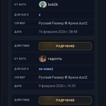
bob26
x
Русский Размер ® Арена dust2
16 февраля 2026 г, 08:48
ПОДРОБНЕЕ
гадость
не знаю)
Русский Размер ® Арена dust2
9 февраля 2026 г, 16:33
ПОДРОБНЕЕ