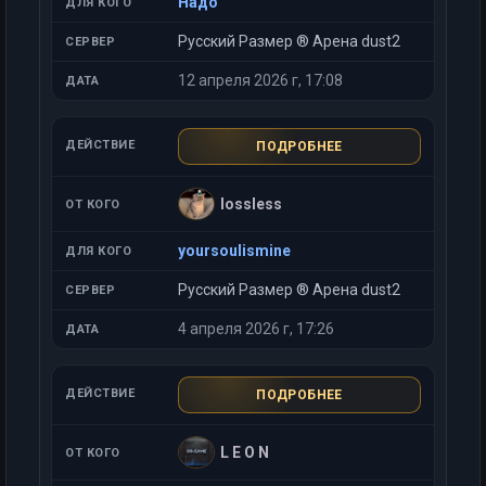
Надо
Русский Размер ® Арена dust2
12 апреля 2026 г, 17:08
ПОДРОБНЕЕ
lossless
yoursoulismine
Русский Размер ® Арена dust2
4 апреля 2026 г, 17:26
ПОДРОБНЕЕ
L E O N