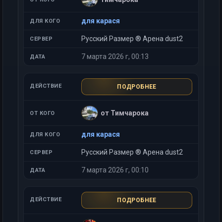
для карася
Русский Размер ® Арена dust2
7 марта 2026 г, 00:13
ПОДРОБНЕЕ
от Тимчарока
для карася
Русский Размер ® Арена dust2
7 марта 2026 г, 00:10
ПОДРОБНЕЕ