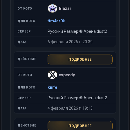
Blazar
tim4ar0k
Русский Размер ® Арена dust2
6 февраля 2026 г, 20:39
ПОДРОБНЕЕ
xspeedy
knife
Русский Размер ® Арена dust2
4 февраля 2026 г, 19:13
ПОДРОБНЕЕ