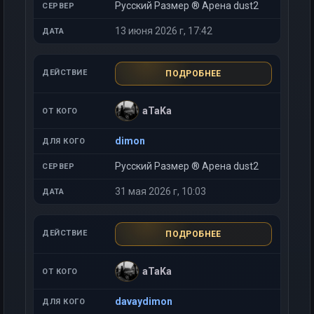
Русский Размер ® Арена dust2
13 июня 2026 г, 17:42
ПОДРОБНЕЕ
aTaKa
dimon
Русский Размер ® Арена dust2
31 мая 2026 г, 10:03
ПОДРОБНЕЕ
aTaKa
davaydimon