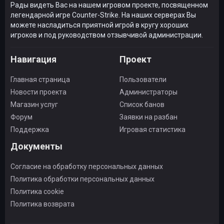
Рады видеть Вас на нашем игровом проекте, посвященном
легендарной игре Counter-Strike. На наших серверах Вы
можете насладиться приятной игрой в кругу хороших
игроков и под руководством отзывчивой администрации.
Навигация
Проект
Главная страница
Пользователи
Новости проекта
Администраторы
Магазин услуг
Список банов
Форум
Заявки на разбан
Поддержка
Игровая статистика
Документы
Согласие на обработку персональных данных
Политика обработки персональных данных
Политика cookie
Политика возврата