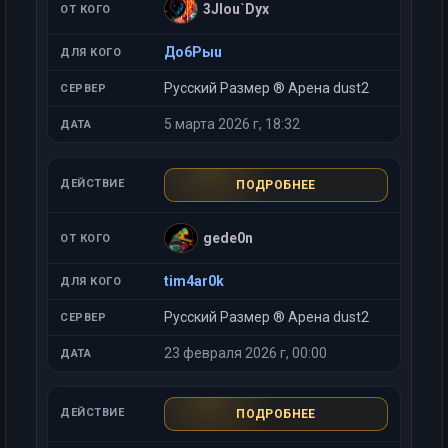
3Jlou`Dyx
До6Рыu
Русский Размер ® Арена dust2
5 марта 2026 г, 18:32
ПОДРОБНЕЕ
gede0n
tim4ar0k
Русский Размер ® Арена dust2
23 февраля 2026 г, 00:00
ПОДРОБНЕЕ