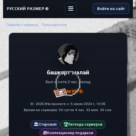
РУССКИЙ РАЗМЕР ©
Войти на сайт
Главная страница
Пользователи
башкорт малай
башкорт малай
Был в сети 2 час. назад
Platinum VIP ©
ID: 20253
На проекте с: 5 июля 2024 г, 10:05
Время на серверах: 50 суток 4 час. 32 мин. 30 сек.
🏛
🏆
Старожил
Легенда серверов
🎁
Коллекционер подарков