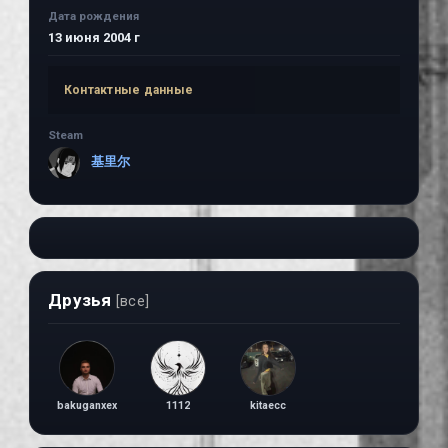
Дата рождения
13 июня 2004 г
Контактные данные
Steam
基里尔
Друзья
[все]
bakuganxex
1112
kitaecc