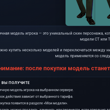
ичная модель игрока — это уникальный скин персонажа, ко
модели CT или T
жно купить несколько моделей и переключаться между н
модель применяется со след
нимание: после покупки модель стане
 ВЫ ПОЛУЧИТЕ
ичную модель игрока на выбранном сервере.
рок действия зависит от выбранного тарифа.
окупка появится в разделе «Мои модели».
одель можно продлить, заменить или перенести, если операция до