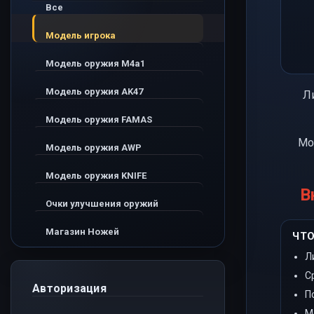
Все
Модель игрока
Модель оружия M4a1
Модель оружия AK47
Л
Модель оружия FAMAS
Мо
Модель оружия AWP
Модель оружия KNIFE
В
Очки улучшения оружий
Магазин Ножей
ЧТО
Л
С
Авторизация
П
М