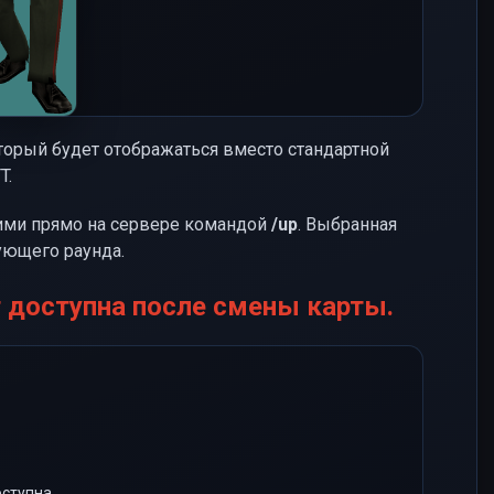
торый будет отображаться вместо стандартной
T.
ими прямо на сервере командой
/up
. Выбранная
ующего раунда.
т доступна после смены карты.
ступна.