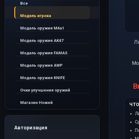
Все
Модель игрока
Модель оружия M4a1
Модель оружия AK47
Л
Модель оружия FAMAS
Мо
Модель оружия AWP
Модель оружия KNIFE
В
Очки улучшения оружий
Магазин Ножей
ЧТО
Л
С
Авторизация
П
М