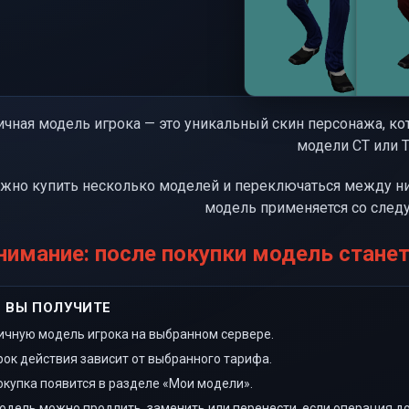
ичная модель игрока — это уникальный скин персонажа, ко
модели CT или T
жно купить несколько моделей и переключаться между н
модель применяется со след
нимание: после покупки модель стане
 ВЫ ПОЛУЧИТЕ
ичную модель игрока на выбранном сервере.
рок действия зависит от выбранного тарифа.
окупка появится в разделе «Мои модели».
одель можно продлить, заменить или перенести, если операция до