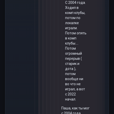
С 2004 года.
Ходил в
комп клубы,
потом по
локалке
играли.
Потом опять
в комп
клубы....
Потом
огромный
перерыв (
старик и
дота ),
потом
вообще ни
во что не
играл, а вот
с 2022
начал.
Паша, как ты мог
с 2004 года