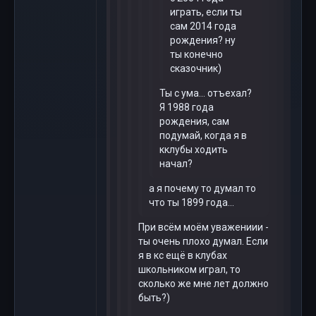
играть, если ты
сам 2014 года
рождения? ну
ты конечно
сказочник)
Ты с ума... отъехал?
Я 1988 года
рождения, сам
подумай, когда я в
кклубы ходить
начал?
а я почему то думал то
что ты 1899 года...
При всём моём уважениии -
ты очень плохо думал. Если
я в кс ещё в клубах
школьником играл, то
сколько же мне лет должно
быть?)