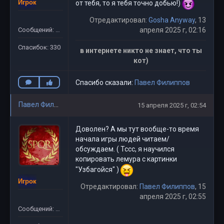
Игрок
от тебя, то я тебя точно добью!)
Отредактировал:
Gosha Anyway
, 13
Сообщений: 311
апреля 2025 г, 02:16
Спасибок: 330
в интернете никто не знает, что ты
кот)
Спасибо сказали:
Павел Филиппов
Павел Филиппов
15 апреля 2025 г, 02:54
Доволен? А мы тут вообще-то время
начала игры людей читаем/
обсуждаем. ( Тссс, я научился
копировать лемура с картинки
"Узбагойся" )
Игрок
Отредактировал:
Павел Филиппов
, 15
апреля 2025 г, 02:55
Сообщений: 781