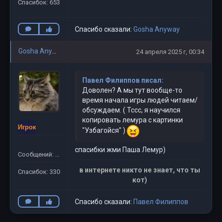
Спасибок: 653
Спасибо сказали:
Gosha Anyway
Gosha Anyway
24 апреля 2025 г, 00:34
Павел Филиппов писал:
Доволен? А мы тут вообще-то
время начала игры людей читаем/
обсуждаем. ( Тссс, я научился
копировать лемура с картинки
Игрок
"Узбагойся" )
спасибки жми Паша Лемур)
Сообщений: 311
в интернете никто не знает, что ты
Спасибок: 330
кот)
Спасибо сказали:
Павел Филиппов