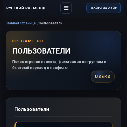
РУССКИЙ РАЗМЕР ©
Войти на сайт
Главная страница
Пользователи
RR-GAME.RU
ПОЛЬЗОВАТЕЛИ
Поиск игроков проекта, фильтрация по группам и
быстрый переход к профилю.
USERS
Пользователи