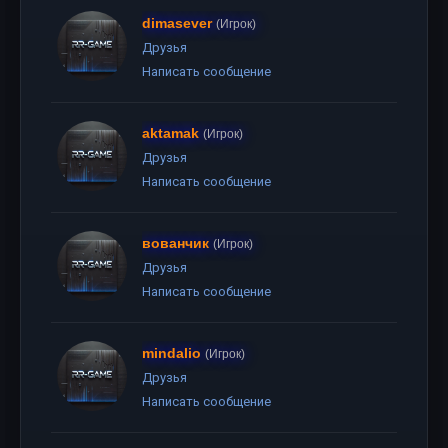
dimasever
(Игрок)
Друзья
Написать сообщение
aktamak
(Игрок)
Друзья
Написать сообщение
вованчик
(Игрок)
Друзья
Написать сообщение
mindalio
(Игрок)
Друзья
Написать сообщение