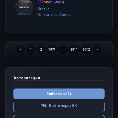
222style
(Игрок)
Друзья
Написать сообщение
«
1
2
1971
...
2011
2012
»
Назад
Вперед
Авторизация
Войти на сайт
Войти через ВК