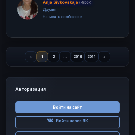
Anja Sivkovskaja
(Игрок)
Друзья
Написать сообщение
«
1
2
...
2010
2011
»
Назад
Вперед
Авторизация
Войти на сайт
Войти через ВК