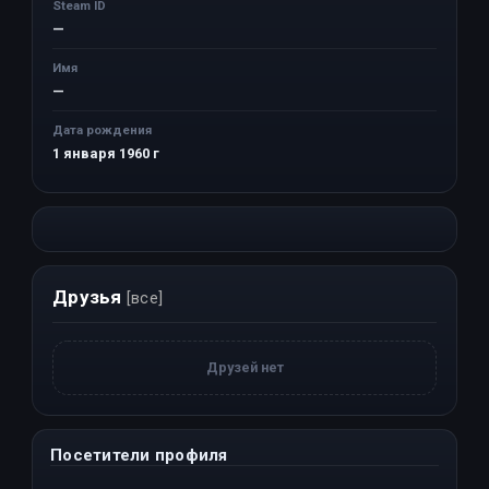
Steam ID
—
Имя
—
Дата рождения
1 января 1960 г
Друзья
[все]
Друзей нет
Посетители профиля