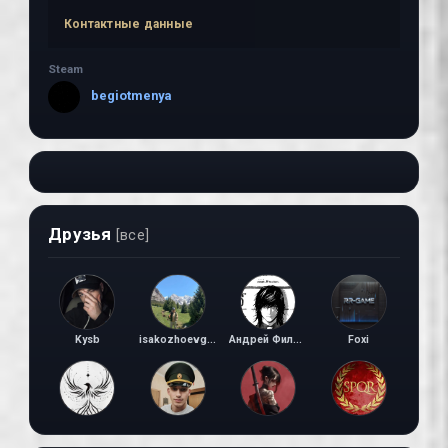
Контактные данные
Steam
begiotmenya
Друзья
[все]
Kysb
isakozhoevgmail.com
Андрей Филонов
Foxi
1112
Kasio
Буба Младший
Павел Филиппов