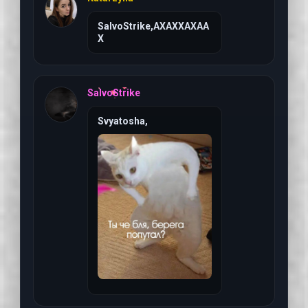
SalvoStrike,АХАХХАХАА
Х
6 августа 2026 г, 01:3
SalvoStrike
Svyatosha,