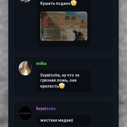
Кушать подано
2 июля 2026 г, 10:22
milka
Svyatosha, ну что за
грязная ложь, она
прелесть
1 июля 2026 г, 22:28
Svyatosha
жесткая мадам)