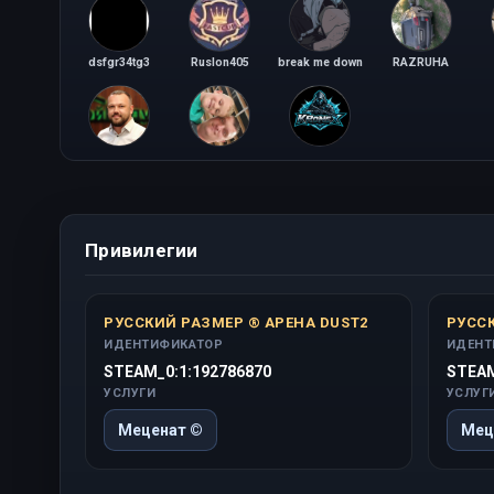
dsfgr34tg3
Ruslon405
break me down
RAZRUHA
PiKeR
AUDI100C4.BY
KRoNeX
Привилегии
РУССКИЙ РАЗМЕР ® АРЕНА DUST2
РУССК
ИДЕНТИФИКАТОР
ИДЕНТ
STEAM_0:1:192786870
STEAM
УСЛУГИ
УСЛУГ
Меценат ©
Мец