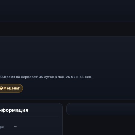
:55
Время на серверах: 35 суток 4 час. 26 мин. 45 сек.
💎
Меценат
нформация
—
ере