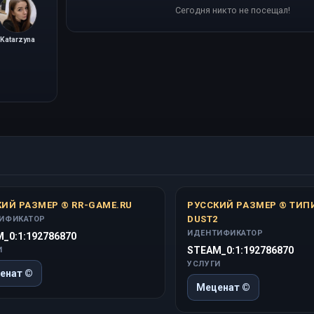
Сегодня никто не посещал!
Katarzyna
ИЙ РАЗМЕР ® RR-GAME.RU
РУССКИЙ РАЗМЕР ® ТИ
DUST2
ИФИКАТОР
ИДЕНТИФИКАТОР
_0:1:192786870
STEAM_0:1:192786870
И
УСЛУГИ
енат ©
Меценат ©