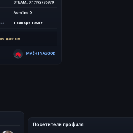
STEAM_0:1:192786870
Aom1ne D
1 января 1960 г
ия
ые данные
MA$H1NAxGOD
Посетители профиля