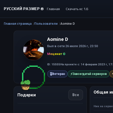
РУССКИЙ РАЗМЕР ©
Главная
Скачать кс 1.6
Главная страница
Пользователи
Aomine D
Aomine D
Был в сети 26 июля 2026 г, 23:50
Меценат ©
ID: 15555
На проекте с: 14 февраля 2023 г, 17
🎖
⚡
Ветеран
Завсегдатай серверов
Общая и
Подарки
Все
Ник на серв