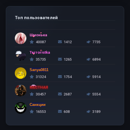
Топ пользователей
Шмонька
40087
1412
7735
Terroristka
35735
1265
6894
Sanya0811
31324
1754
5914
МЕСТНАЯ
30457
2687
5554
Санкции
16553
608
3189