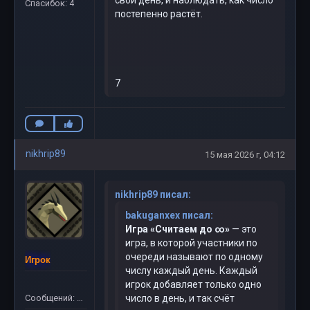
свой день, и наблюдать, как число
Спасибок: 4
постепенно растёт.
7
nikhrip89
15 мая 2026 г, 04:12
nikhrip89 писал:
bakuganxex писал:
Игра «Считаем до ∞»
— это
игра, в которой участники по
очереди называют по одному
Игрок
числу каждый день. Каждый
игрок добавляет только одно
Сообщений: 40
число в день, и так счёт