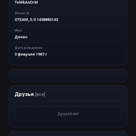
TeMkAnOrM
Steam ID
STEAM_5:0:1408883143
Имя
Денис
Дата рождения
3 февраля 1987 г
Друзья
[все]
Друзей нет