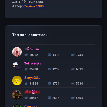
Дата: 16 час. назад
Автор:
Серёга 1989
Топ пользователей
Шмонька
40082
1412
7734
Terroristka
35730
1265
6893
Sanya0811
31324
1754
5914
МЕСТНАЯ
30457
2687
5554
Санкции