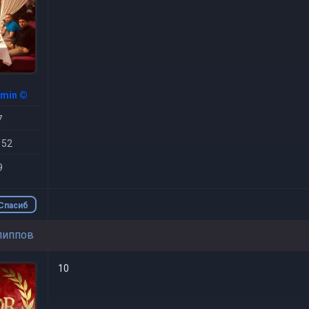
dmin ©
7
 52
9
Спасиб
о
липпов
10