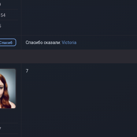
9
 54
5
Спасибо сказали:
Victoria
Спасиб
о
7
7