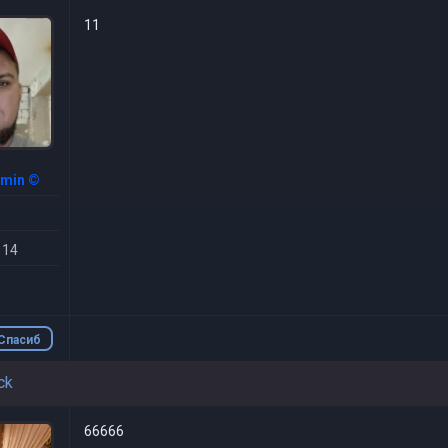
11
dmin ©
 14
Спасиб
о
ck
66666