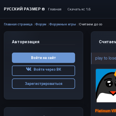
РУССКИЙ РАЗМЕР ©
Главная
Скачать кс 1.6
Главная страница
Форум
Форумные игры
Считаем до ∞
Авторизация
Считае
Войти на сайт
play to los
Войти через ВК
Зарегистрироваться
Platinum VI