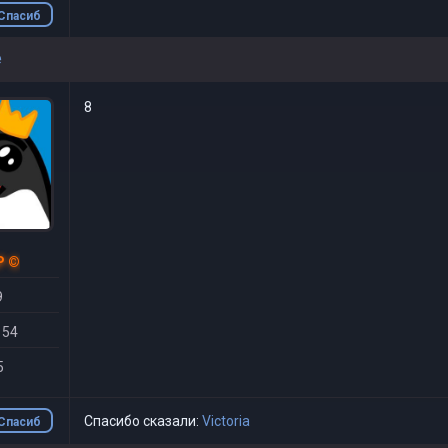
Спасиб
о
e
8
P ©
9
 54
5
Спасибо сказали:
Victoria
Спасиб
о