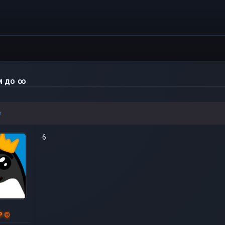
м до ∞
e
6
P ©