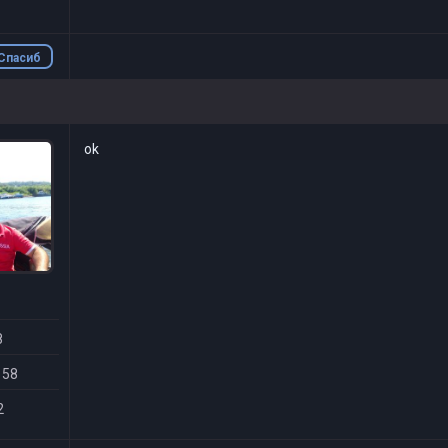
Спасиб
о
ok
8
 58
2