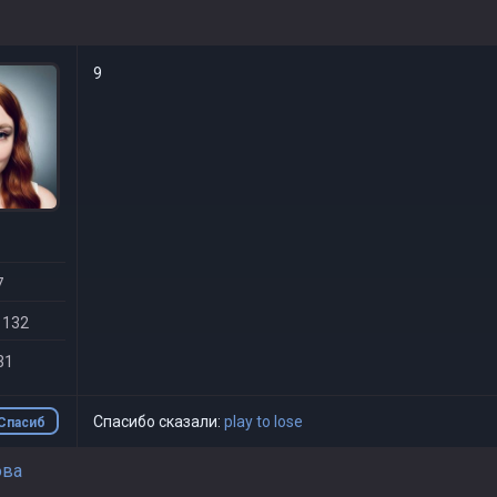
9
7
 132
31
Спасибо сказали:
play to lose
Спасиб
о
ова