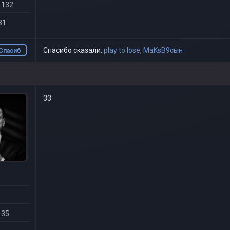
 132
31
Спасибо сказали:
play to lose
,
MaKsB9сын
Спасиб
о
33
 35