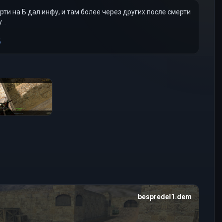
ерти на Б дал инфу, и там более через других после смерти
...
5
bespredel1.dem