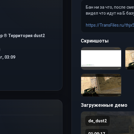
Бан ни за что, после см
видел что идут на Б базу
https://TransFiles.ru/thjx
р ® Территория dust2
Скриншоты
Я
г, 03:09
Загруженные демо
de_dust2
01:09:17