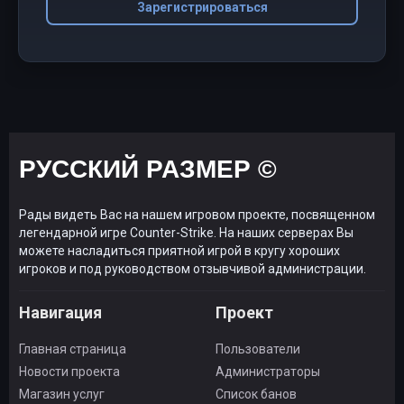
Зарегистрироваться
РУССКИЙ РАЗМЕР ©
Рады видеть Вас на нашем игровом проекте, посвященном
легендарной игре Counter-Strike. На наших серверах Вы
можете насладиться приятной игрой в кругу хороших
игроков и под руководством отзывчивой администрации.
Навигация
Проект
Главная страница
Пользователи
Новости проекта
Администраторы
Магазин услуг
Список банов