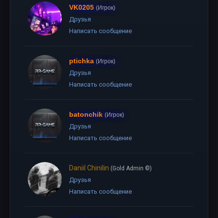
VK0205
(Игрок)
Друзья
Написать сообщение
ptichka
(Игрок)
Друзья
Написать сообщение
batonchik
(Игрок)
Друзья
Написать сообщение
Daniil Chinilin
(Gold Admin ©)
Друзья
Написать сообщение