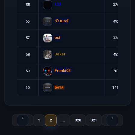
123
55
3265
56
4929
:O turel'
57
3381
ost
Joker
58
4831
59
7074
Frenki02
Ботя
60
14132
Назад
Вперед
«
»
1
2
...
320
321