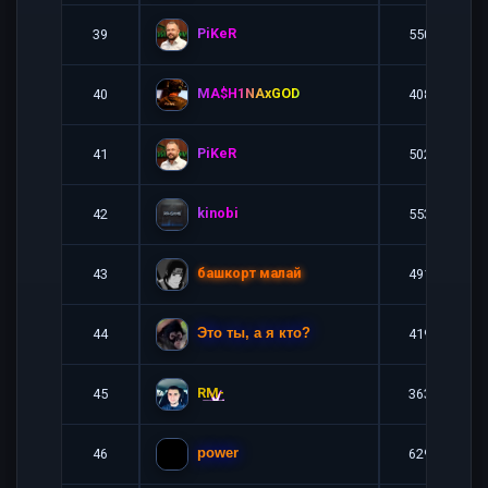
PiKeR
39
5509
MA$H1NAxGOD
40
4086
PiKeR
41
5022
kinobi
42
5537
башкорт малай
43
4910
44
4191
Это ты, а я кто?
RM-
45
3635
46
6291
power