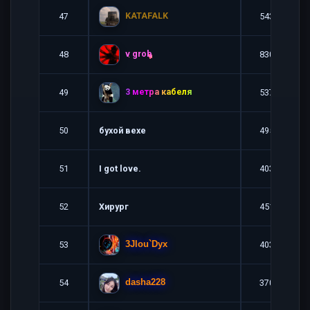
KATAFALK
47
5437
v grob
48
8300
3 метра кабеля
49
5377
50
бухой вехе
4955
51
I got love.
4031
52
Хирург
4511
53
4037
3Jlou`Dyx
54
3709
dasha228