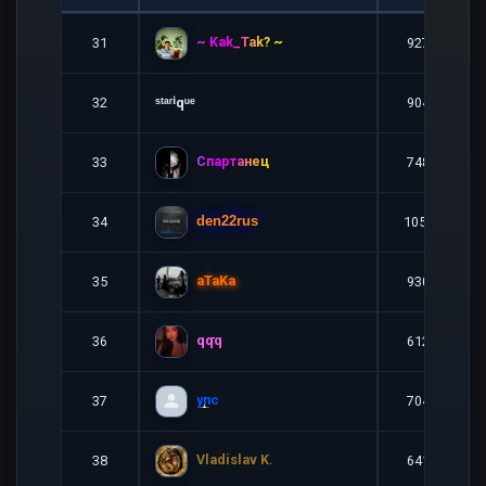
~ Kak_Tak? ~
31
9271
32
ˢᵗᵃʳⁱqᵘᵉ
9040
Спартанец
33
7480
34
10525
den22rus
aTaKa
35
9301
qqq
36
6129
упс
37
7049
Vladislav K.
38
6415