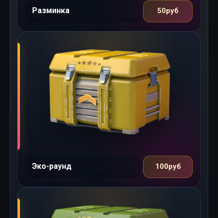
Разминка
50руб
Эко-раунд
100руб