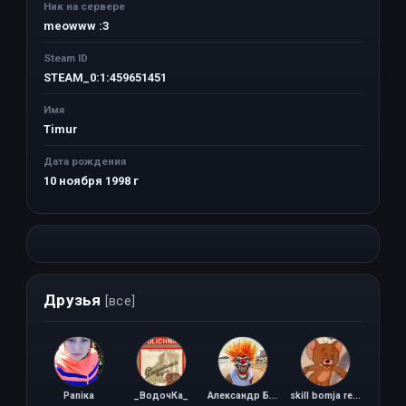
Ник на сервере
meowww :3
Steam ID
STEAM_0:1:459651451
Имя
Timur
Дата рождения
10 ноября 1998 г
Друзья
[все]
Paniкa
_ВодочКа_
Александр Бодня
skill bomja reakcija mangusta