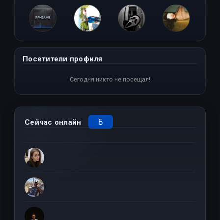
FucK Barbie
Юра Смирнов
TheManiyak
Astoria.
Посетители профиля
Сегодня никто не посещал!
6
Сейчас онлайн