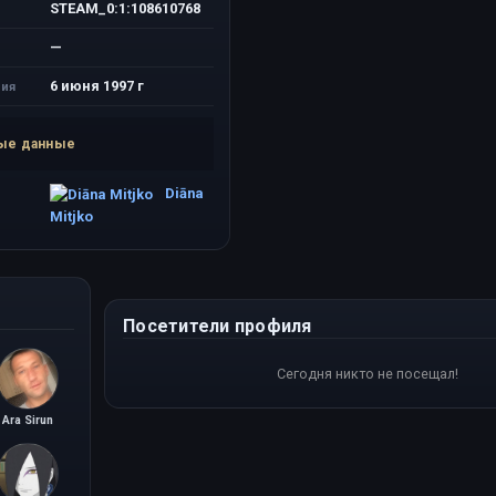
STEAM_0:1:108610768
—
6 июня 1997 г
ия
ые данные
Diāna
Mitjko
Посетители профиля
Сегодня никто не посещал!
Ara Sirun