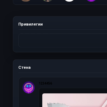
bekapwned
Захар Коваленко
Ангел
1234456
Привилегии
Стена
1234456