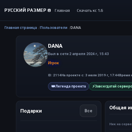
РУССКИЙ РАЗМЕР ©
Главная
Скачать кс 1.6
Главная страница
Пользователи
DANA
DANA
Был в сети 2 апреля 2024 г, 15:43
Игрок
ID: 2114
На проекте с: 3 июля 2019 г, 17:44
Время н
👑
⚡
Легенда проекта
Завсегдатай сервер
Общая и
Подарки
Все
Ник на серв