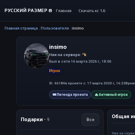
РУССКИЙ РАЗМЕР ©
Главная
Скачать кс 1.6
Главная страница
Пользователи
insimo
insimo
Ник на сервере:
^k
Был в сети 16 марта 2026 г, 18:06
Игрок
ID: 4618
На проекте с: 17 марта 2020 г, 16:23
Время
👑
🔥
Легенда проекта
Активный игрок
Общая и
Подарки
• 9
Все
Ник на серв