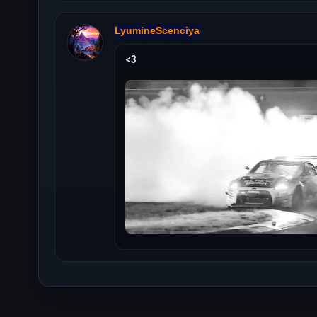
LyumineScenciya
<3