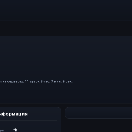
 на серверах: 11 суток 8 час. 7 мин. 9 сек.
нформация
^k
ере