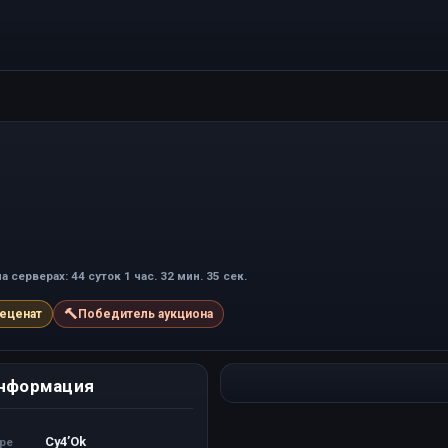
а серверах: 44 суток 1 час. 32 мин. 35 сек.
🔨
еценат
Победитель аукциона
нформация
Cy4’Ok
ере