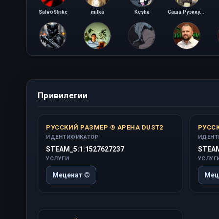
SalvoStrike
milka
Kesha
Саша Рузикулов
KOT161RU
Olezhka
break me down
PiKeR
Привилегии
РУССКИЙ РАЗМЕР ® АРЕНА DUST2
РУССК
ИДЕНТИФИКАТОР
ИДЕНТ
STEAM_5:1:1527627237
STEAM
УСЛУГИ
УСЛУГ
Меценат ©
Мец