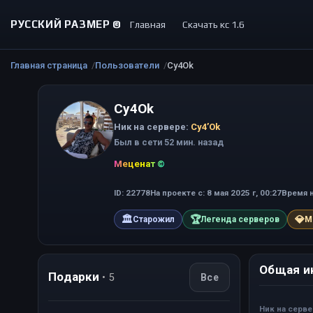
РУССКИЙ РАЗМЕР ©
Главная
Скачать кс 1.6
Главная страница
Пользователи
Cy4Ok
Cy4Ok
Ник на сервере:
Cy4’Ok
Был в сети 52 мин. назад
Меценат ©
ID: 22778
На проекте с: 8 мая 2025 г, 00:27
Время н
🏛
🏆
💎
Старожил
Легенда серверов
М
Общая и
Подарки
• 5
Все
Ник на серв