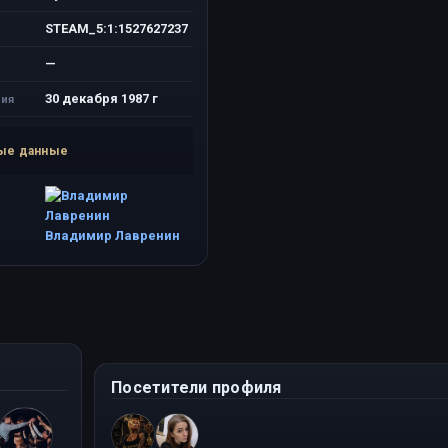
STEAM_5:1:1527627237
—
30 декабря 1987 г
ия
ые данные
Владимир Лавренин
Посетители профиля