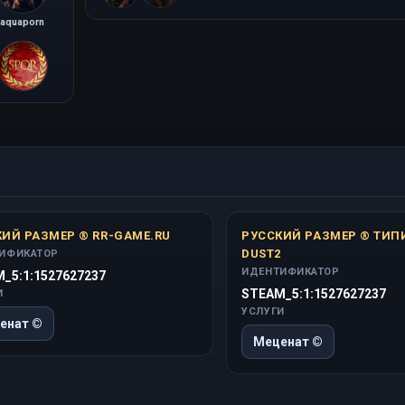
aquaporn
Павел Филиппов
ИЙ РАЗМЕР ® RR-GAME.RU
РУССКИЙ РАЗМЕР ® ТИ
DUST2
ИФИКАТОР
ИДЕНТИФИКАТОР
_5:1:1527627237
STEAM_5:1:1527627237
И
УСЛУГИ
енат ©
Меценат ©