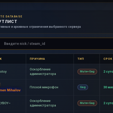
TE DATABASE
УТЛИСТ
тивные и архивные ограничения выбранного сервера
К
ПРИЧИНА
ТИП
СРОК
Оскорбление
lotoy
2 сут
Mute+Gag
администратора
Плохой микрофон
30 ми
Gag
men Mihailov
Оскорбление
LYBOY~
2 сут
Mute+Gag
администратора