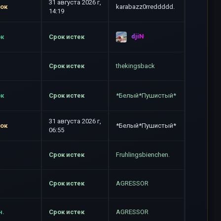
31 августа 2026 г,
ток
karabazz0rreddddd.
14:19
djiN
ок
Срок истек
Срок истек
thekingsback
ок
Срок истек
*Белый*Пушистый*
31 августа 2026 г,
ток
*Белый*Пушистый*
06:55
Срок истек
Fruhlingsbienchen.
Срок истек
AGRESSOR
н.
Срок истек
AGRESSOR