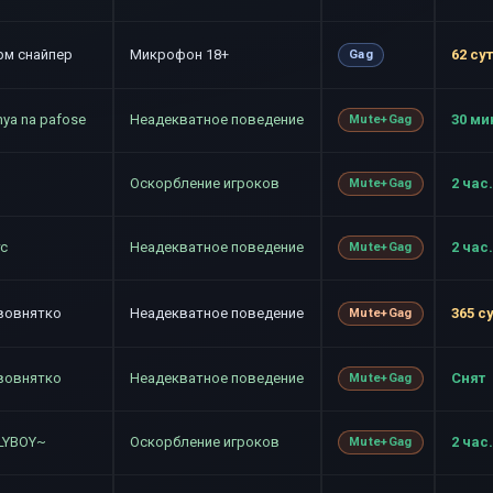
рм снайпер
Микрофон 18+
62 су
Gag
nya na pafose
Неадекватное поведение
30 ми
Mute+Gag
Оскорбление игроков
2 час.
Mute+Gag
тс
Неадекватное поведение
2 час.
Mute+Gag
вовнятко
Неадекватное поведение
365 с
Mute+Gag
вовнятко
Неадекватное поведение
Снят
Mute+Gag
LYBOY~
Оскорбление игроков
2 час.
Mute+Gag