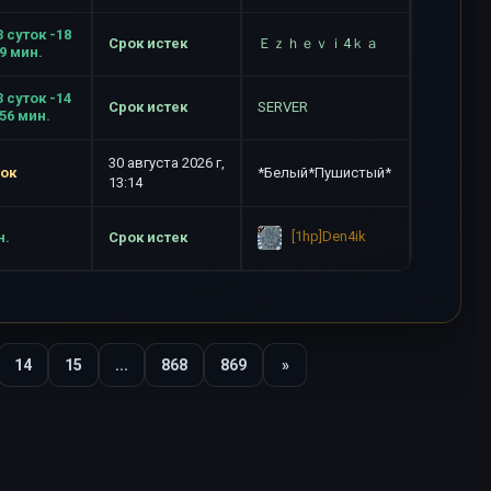
3 суток -18
Срок истек
Ｅｚｈｅｖｉ4ｋａ
-9 мин.
3 суток -14
Срок истек
SERVER
-56 мин.
30 августа 2026 г,
ток
*Белый*Пушистый*
13:14
[1hp]Den4ik
н.
Срок истек
14
15
...
868
869
»
Вперед