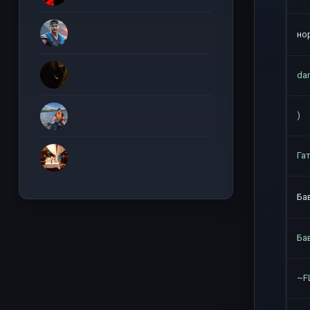
но
da
)
Га
Ба
Ба
~F