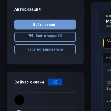
Авторизация
MU
М
Войти на сайт
Ак
Войти через ВК
Зарегистрироваться
НИ
Zo
13
Сейчас онлайн
Se
~F