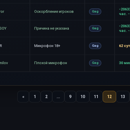
-2063
ror
Оскорбление игроков
Gag
час. 
-2063
SOY
Причина не указана
Gag
час. 
R
Микрофон 18+
62 су
Gag
milov
Плохой микрофон
30 ми
Gag
«
1
2
...
9
10
11
12
13
Назад