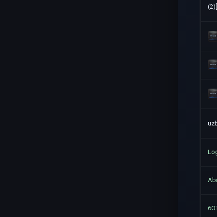
(2)
uzb
Lo
Ab
6O