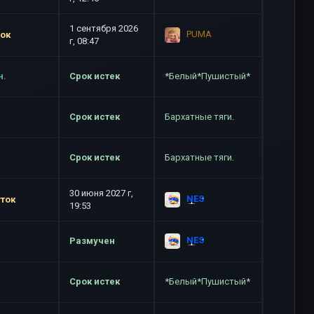
1 сентября 2026
PUMA
ток
г, 08:47
н.
Срок истек
*Белый*Пушистый*
Срок истек
Бархатные тяги.
Срок истек
Бархатные тяги.
30 июня 2027 г,
NES
уток
19:53
NES
Размучен
Срок истек
*Белый*Пушистый*