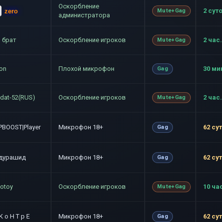
Оскорбление
2 сут
zero
Mute+Gag
администратора
и брат
Оскорбление игроков
2 час.
Mute+Gag
kon
Плохой микрофон
30 ми
Gag
ldat-52(RUS)
Оскорбление игроков
2 час.
Mute+Gag
PBOOST|Player
Микрофон 18+
62 су
Gag
дурашид
Микрофон 18+
62 су
Gag
lotoy
Оскорбление игроков
10 ча
Mute+Gag
 K o H T p E
Микрофон 18+
62 су
Gag