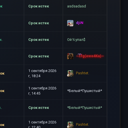
ок
Срок истек
asdsadasd
djiN
Срок истек
н.
Срок истек
Ой％упал$
~cfg(ewe4Ka)~
Срок истек
1 сентября 2026
Pashtet.
ток
г, 18:24
1 сентября 2026
ток
*Белый*Пушистый*
г, 14:45
с.
Срок истек
*Белый*Пушистый*
1 сентября 2026
Pashtet.
ток
г, 12:40