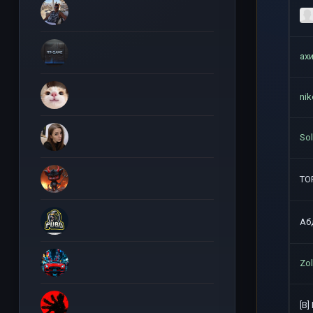
ах
ni
So
TO
Аб
Zo
[B]