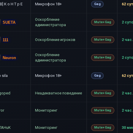
[B] K o H T p E
Микрофон 18+
62 су
Gag
Оскорбление
2 сут
SUETA
Mute+Gag
администратора
Оскорбление игроков
2 час.
111
Mute+Gag
Оскорбление
2 сут
Neuron
Mute+Gag
администратора
 sila
Микрофон 18+
62 су
Gag
goped
Неадекватное поведение
2 час.
Mute+Gag
ror
Мониторинг
2 час.
Mute+Gag
TAHuK
Мониторинг
30 ми
Mute+Gag