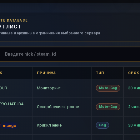
TE DATABASE
УТЛИСТ
тивные и архивные ограничения выбранного сервера
К
ПРИЧИНА
ТИП
СРОК
BUR
Мониторинг
30 ми
Mute+Gag
 PRO-HATUBA
Оскорбление игроков
2 час.
Mute+Gag
$
Крики/Пение
30 ми
mango
Gag