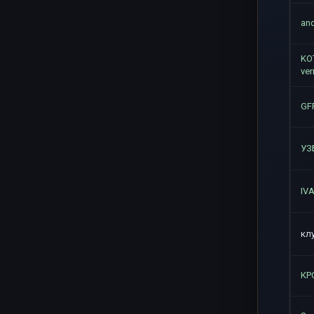
and
KO
ver
GF
УЗ
IV
кл
КР