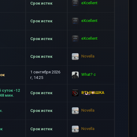
eXcellent
Срок истек
eXcellent
Срок истек
eXcellent
Срок истек
Novella
Срок истек
1 сентября 2026
What? c
ток
г, 14:25
5 суток -12
ВТЫКАШКА
Срок истек
-48 мин.
Novella
н.
Срок истек
Novella
ок
Срок истек