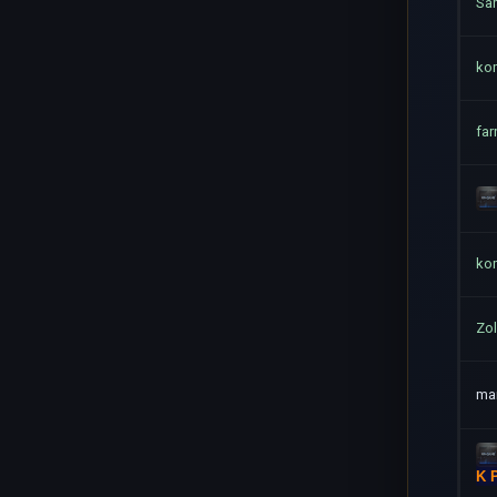
Sa
ko
far
ko
Zo
mar
K 