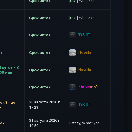
Срок истек
[BOT] What? /c/
Срок истек
[BOT] What? /c/
TYRIST
Срок истек
Novella
ок
Срок истек
4 суток -10
Novella
Срок истек
-50 мин.
ctn.vento^
Срок истек
30 августа 2026 г,
ок 3 час.
TYRIST
н.
17:23
31 августа 2026 г,
ток
Fatalty; What? /c/
10:50