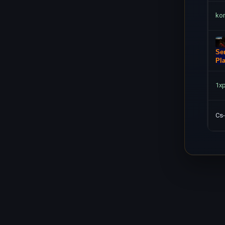
ko
Se
Pl
1x
Cs-