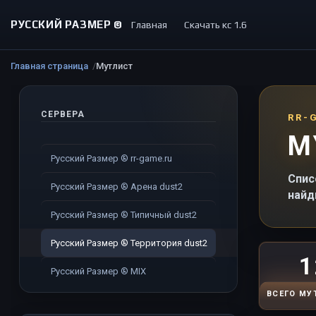
РУССКИЙ РАЗМЕР ©
Главная
Скачать кс 1.6
Главная страница
Мутлист
СЕРВЕРА
RR-
М
Русский Размер ® rr-game.ru
Спис
Русский Размер ® Арена dust2
найд
Русский Размер ® Типичный dust2
Русский Размер ® Территория dust2
1
Русский Размер ® MIX
ВСЕГО МУ