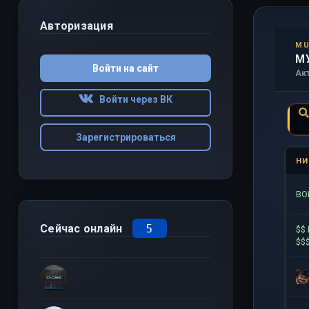
Авторизация
MU
М
Войти на сайт
Ак
Войти через ВК
Зарегистрироваться
НИ
BO
5
Сейчас онлайн
$$
$$