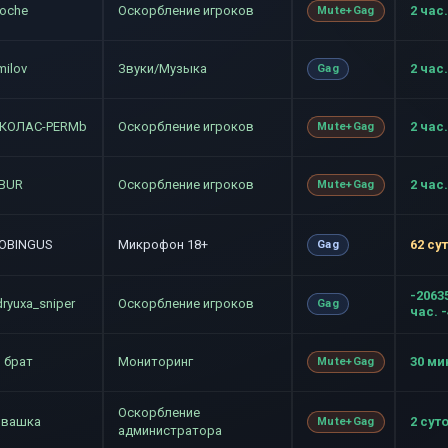
toche
Оскорбление игроков
2 час.
Mute+Gag
milov
Звуки/Музыка
2 час.
Gag
КОЛАС-PERMb
Оскорбление игроков
2 час.
Mute+Gag
BUR
Оскорбление игроков
2 час.
Mute+Gag
OBINGUS
Микрофон 18+
62 су
Gag
-2063
ryuxa_sniper
Оскорбление игроков
Gag
час. 
и брат
Мониторинг
30 ми
Mute+Gag
Оскорбление
ивашка
2 сут
Mute+Gag
администратора