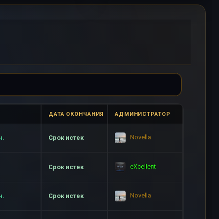
ДАТА ОКОНЧАНИЯ
АДМИНИСТРАТОР
Novella
н.
Срок истек
eXcellent
Срок истек
Novella
н.
Срок истек