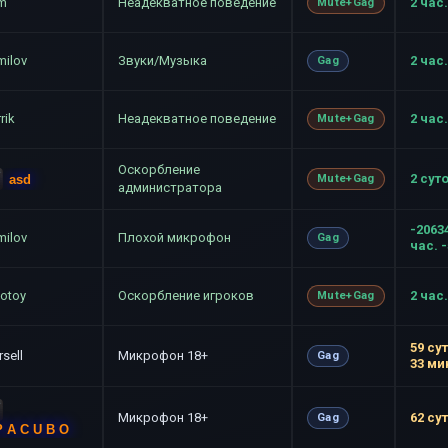
m
Неадекватное поведение
2 час.
Mute+Gag
milov
Звуки/Музыка
2 час.
Gag
rrik
Неадекватное поведение
2 час.
Mute+Gag
Оскорбление
2 сут
asd
Mute+Gag
администратора
-2063
milov
Плохой микрофон
Gag
час. 
lotoy
Оскорбление игроков
2 час.
Mute+Gag
59 сут
sell
Микрофон 18+
Gag
33 ми
Микрофон 18+
62 су
Gag
P A C U B O