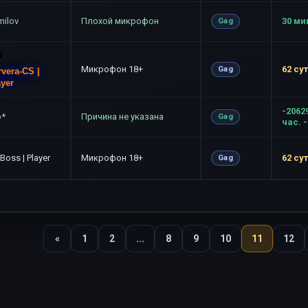
milov
Плохой микрофон
30 ми
Gag
Микрофон 18+
62 су
Gag
rvera-CS |
ayer
-2062
p*
Причина не указана
Gag
час. 
Boss | Player
Микрофон 18+
62 су
Gag
«
1
2
...
8
9
10
11
12
Назад