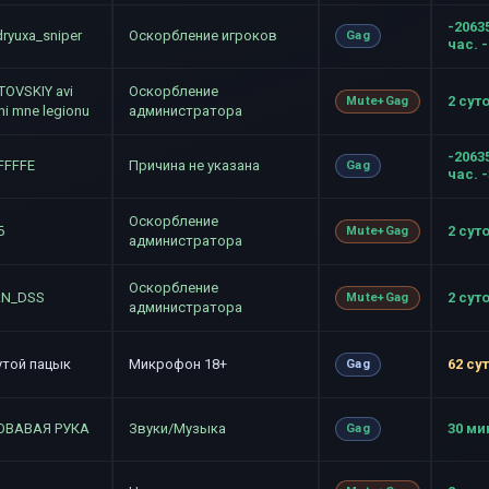
-2063
ryuxa_sniper
Оскорбление игроков
Gag
час. 
TOVSKIY avi
Оскорбление
2 сут
Mute+Gag
ni mne legionu
администратора
-2063
FFFFE
Причина не указана
Gag
час. 
Оскорбление
Б
2 сут
Mute+Gag
администратора
Оскорбление
AN_DSS
2 сут
Mute+Gag
администратора
утой пацык
Микрофон 18+
62 су
Gag
ОВАВАЯ РУКА
Звуки/Музыка
30 ми
Gag