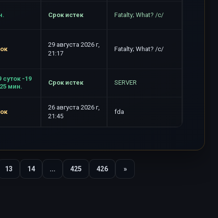
н.
Срок истек
Fatalty; What? /c/
29 августа 2026 г,
ток
Fatalty; What? /c/
21:17
9 суток -19
Срок истек
SERVER
-25 мин.
26 августа 2026 г,
ток
fda
21:45
13
14
...
425
426
»
Вперед