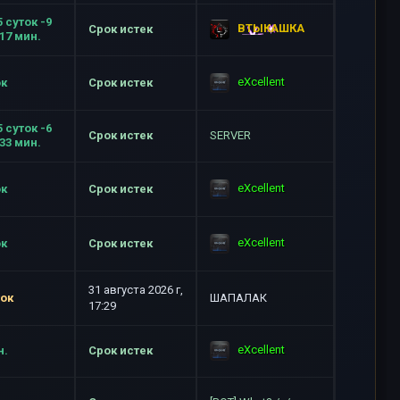
5 суток -9
ВТЫКАШКА
Срок истек
-17 мин.
eXcellent
ок
Срок истек
5 суток -6
Срок истек
SERVER
-33 мин.
eXcellent
ок
Срок истек
eXcellent
ок
Срок истек
31 августа 2026 г,
ток
ШАПАЛАК
17:29
eXcellent
н.
Срок истек