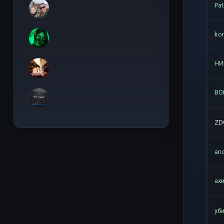
Pa
ko
НИ
BO
ZD
and
ах
уб