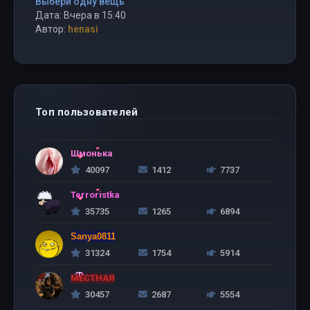
Выбери одну вещь
Дата: Вчера в 15:40
Автор:
henasi
Топ пользователей
Шмонька
40097
1412
7737
Terroristka
35735
1265
6894
Sanya0811
31324
1754
5914
МЕСТНАЯ
30457
2687
5554