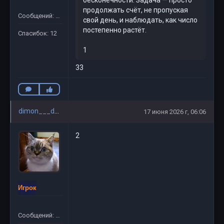
бесконечности. Задача — просто
продолжать счёт, не пропуская
Сообщений: 61
свой день, и наблюдать, как число
постепенно растёт.
Спасибок: 12
1
33
dimon___davay
17 июня 2026 г, 06:06
2
Игрок
Сообщений: 58