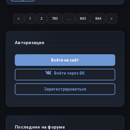
«
1
2
783
...
843
844
»
Назад
Вперед
Авторизация
Войти на сайт
Войти через ВК
Зарегистрироваться
Последнее на форуме