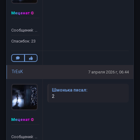
Меценат ©
Сообщений: 63
Спасибок: 23
TrEsK
7 апреля 2026 г, 06:44
Шмонька писал:
2
Меценат ©
Сообщений: 63