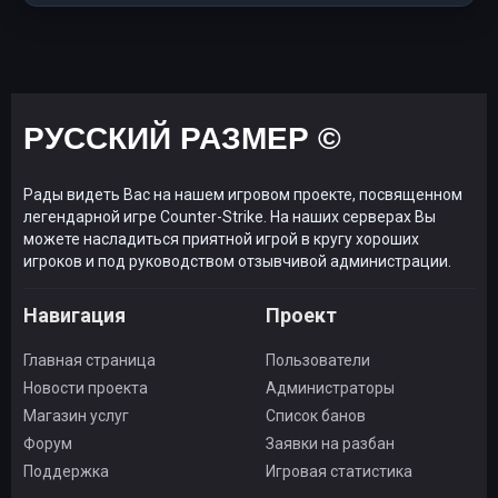
РУССКИЙ РАЗМЕР ©
Рады видеть Вас на нашем игровом проекте, посвященном
легендарной игре Counter-Strike. На наших серверах Вы
можете насладиться приятной игрой в кругу хороших
игроков и под руководством отзывчивой администрации.
Навигация
Проект
Главная страница
Пользователи
Новости проекта
Администраторы
Магазин услуг
Список банов
Форум
Заявки на разбан
Поддержка
Игровая статистика