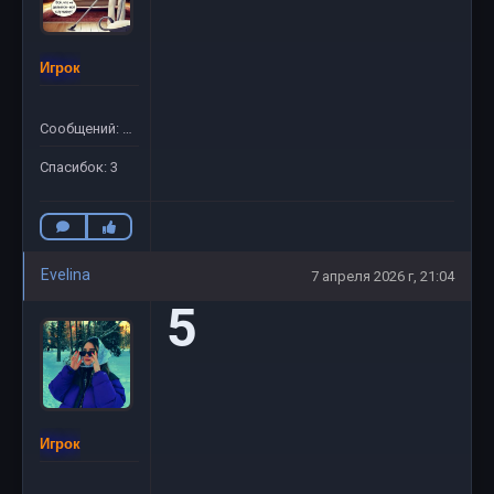
Игрок
Сообщений: 20
Спасибок: 3
Evelina
7 апреля 2026 г, 21:04
5
Игрок