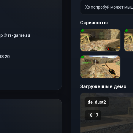
Хз попробуй может мыш
Скриншоты
р ® rr-game.ru
Я
18:20
Загруженные демо
de_dust2
18:17