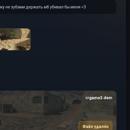
ку не зубами держать мб убивал бы меня <3
rrgame3.dem
Файл удалён