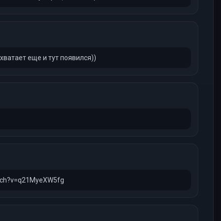
хватает еще и тут появился))
atch?v=q21MyeXW5fg