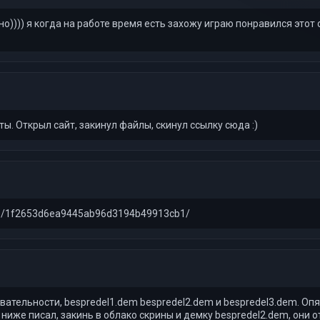
о)))) я когда на работе время есть захожу играю понравился этот с
ты. Открыл сайт, закинул файлы, скинул ссылку сюда :)
ideo/1f2653d6ea9445ab96d3194b49913cb1/
ательности, bespredel1.dem bespredel2.dem и bespredel3.dem. Опя
 я ниже писал, закинь в облако скрины и демку bespredel2.dem, он