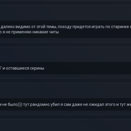
я далеко видимо от этой темы, походу придется играть по старинке 
то я не применяю никакие читы
m" и оставшиеся скрины
 не было))) тут рандомно убил я сам даже не ожидал этого и тут ж