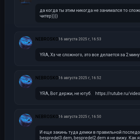
да когда ты этим никогда не занимался то сложн
читер))))
NEBROSKO
16 августа 2025 г, 16:53
YRA, Хз че сложного, это все делается за 2 мину
NEBROSKO
16 августа 2025 г, 16:52
YRA, Вот держи, не ютуб. https://rutube.ru/v
NEBROSKO
16 августа 2025 г, 16:50
И еще закинь туда демки в правильной последов
bespredel3.dem, bespredel2.dem я не вижу. Как