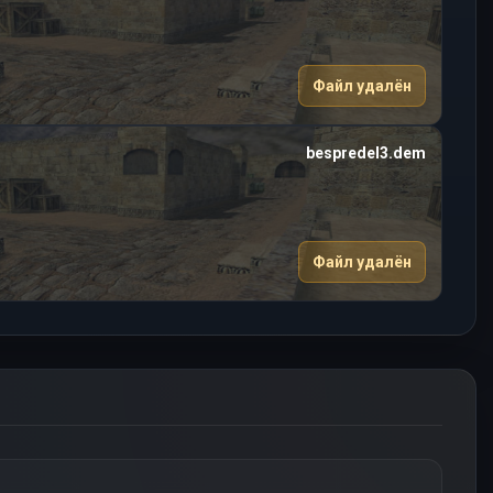
Файл удалён
bespredel3.dem
Файл удалён