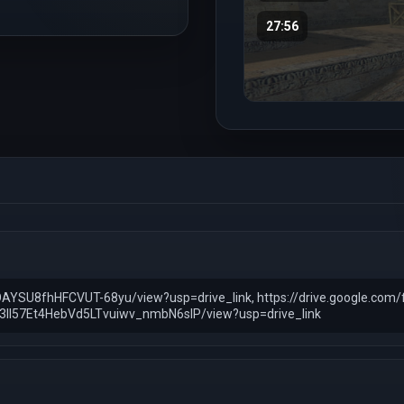
27:56
kOAYSU8fhHFCVUT-68yu/view?usp=drive_link, https://drive.google.c
/1d63lI57Et4HebVd5LTvuiwv_nmbN6slP/view?usp=drive_link