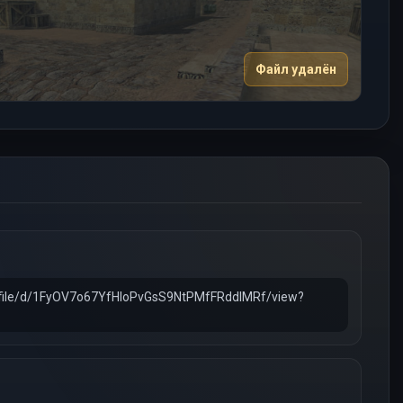
Файл удалён
om/file/d/1FyOV7o67YfHIoPvGsS9NtPMfFRddlMRf/view?