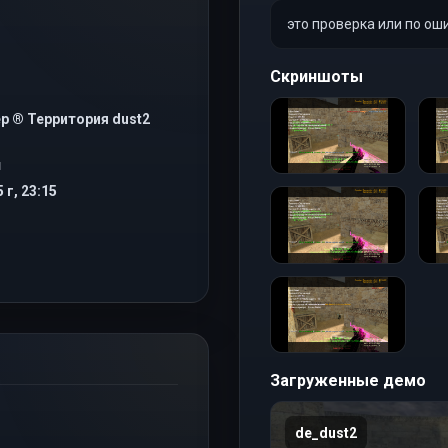
это проверка или по ош
Скриншоты
р ® Территория dust2
Я
 г, 23:15
Загруженные демо
de_dust2