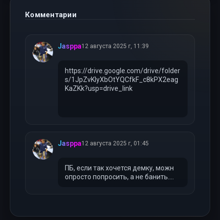
Комментарии
Jasppa
12 августа 2025 г, 11:39
https://drive.google.com/drive/folder
s/1JpZvKlyXbOtYQCfkF_c8kPX2eag
KaZKk?usp=drive_link
Jasppa
12 августа 2025 г, 01:45
ПБ, если так хочется демку, можн
опросто попросить, а не банить....