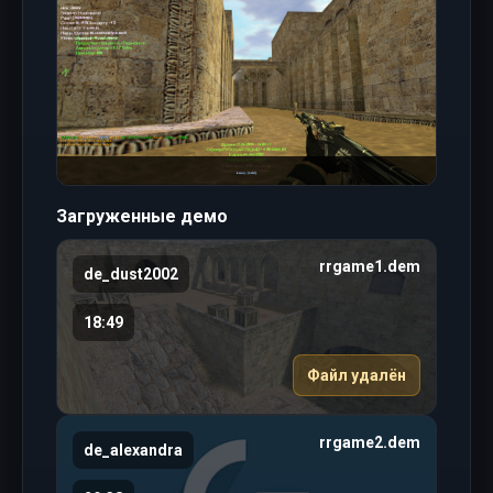
Загруженные демо
rrgame1.dem
de_dust2002
18:49
Файл удалён
rrgame2.dem
de_alexandra