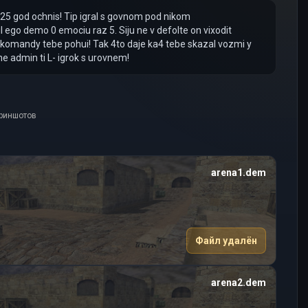
025 god ochnis! Tip igral s govnom pod nikom
o demo 0 emociu raz 5. Siju ne v defolte on vixodit
 komandy tebe pohui! Tak 4to daje ka4 tebe skazal vozmi y
 ne admin ti L- igrok s urovnem!
криншотов
arena1.dem
Файл удалён
arena2.dem