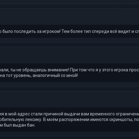
было последить за игроком! Тем более тип спереди всё видит и сл
али, ты не обращаешь внимание! При том что я у этого игрока проси
на тот уровень, аналогичный со мной!
 в мой адрес стали причиной выдачи вам временного ограничения
рбительную лексику. В моём распоряжении имеются скриншоты, п
м был выдан бан.