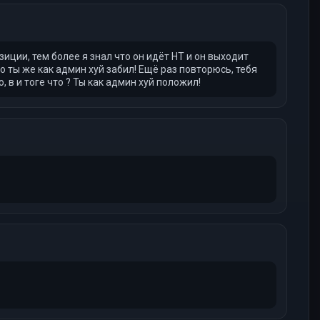
зиции, тем более я знал что он идёт НТ и он выходит
но ты же как админ хуй забил! Ещё раз повторюсь, тебя
 в и тоге что ? Ты как админ хуй положил!