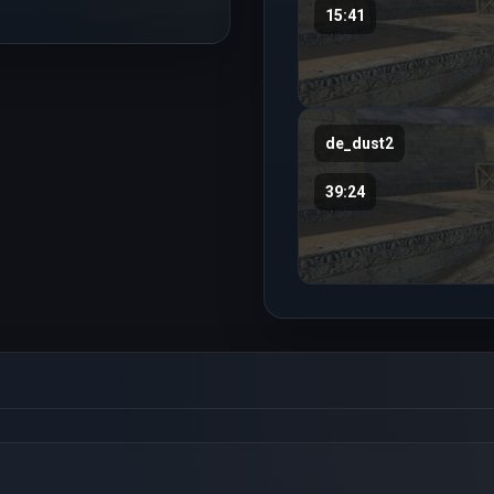
15:41
de_dust2
39:24