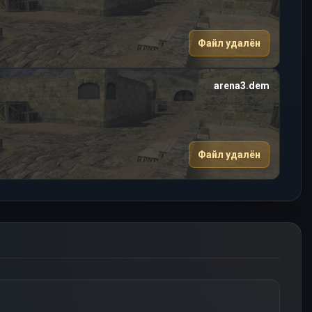
Файл удалён
arena3.dem
Файл удалён