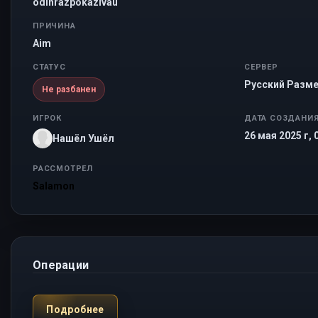
odinrazpokazivau
ПРИЧИНА
Aim
СТАТУС
СЕРВЕР
Русский Разме
Не разбанен
ИГРОК
ДАТА СОЗДАНИ
26 мая 2025 г, 
Нашёл Ушёл
РАССМОТРЕЛ
Salamon
Операции
Подробнее