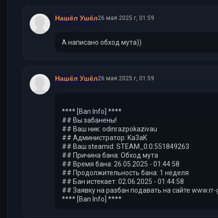
Нашёл Ушёл
26 мая 2025 г, 01:59
А написано обход мута))
Нашёл Ушёл
26 мая 2025 г, 01:59
**** [Ban Info] ****
## Вы забанены!
## Ваш ник: odinrazpokazivau
## Администратор: Ka3aK
## Ваш steamid: STEAM_0:0:551849263
## Причина бана: Обход мута
## Время бана: 26.05.2025 - 01:44:58
## Продолжительность бана: 1 неделя
## Бан истекает: 02.06.2025 - 01:44:58
## Заявку на разбан подавать на сайте www.rr-
**** [Ban Info] ****