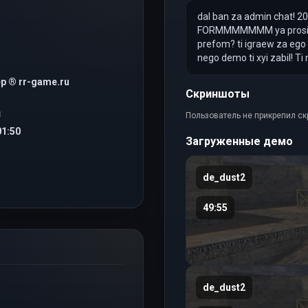
dal ban za admin chat! 2
FORMMMMMMM ya prosil eg
prefom? ti igraew za ego
nego demo ti xyi zabil! Ti
р ® rr-game.ru
Скриншоты
Я
Пользователь не прикрепил с
01:50
Загруженные демо
de_dust2
49:55
de_dust2