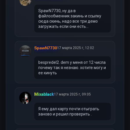
SpawN7730, ну да в
файлообменник закинь и ссылку
сюда скинь, надо все три демо
загружать если они есть...
SpawN7730
17 марта 2025 г, 12:02
bespredel2. dem у меня от 12 числа
почему так я незнаю. хотите могу и
ее кинуть
Mixablack
17 марта 2025 г, 09:05
Я ему дал карту почти отыграть
заново и решил проверить .