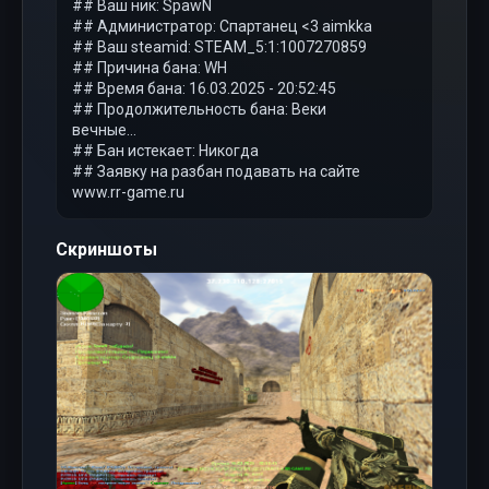
## Ваш ник: SpawN
## Администратор: Спартанец <3 aimkka
## Ваш steamid: STEAM_5:1:1007270859
## Причина бана: WH
## Время бана: 16.03.2025 - 20:52:45
## Продолжительность бана: Веки
вечные...
## Бан истекает: Никогда
## Заявку на разбан подавать на сайте
www.rr-game.ru
Скриншоты