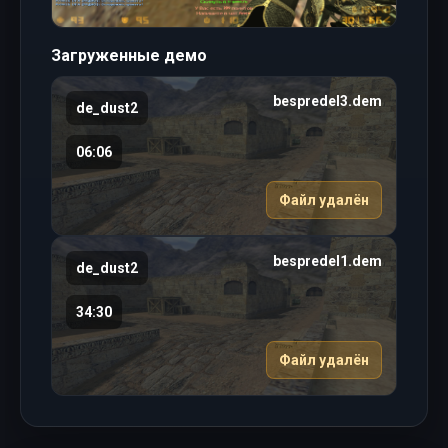
Загруженные демо
bespredel3.dem
de_dust2
06:06
Файл удалён
bespredel1.dem
de_dust2
34:30
Файл удалён