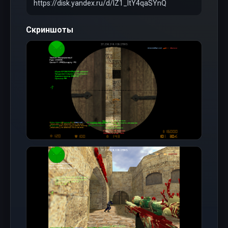
https://disk.yandex.ru/d/lZ1_ltY4qaSYnQ
Скриншоты