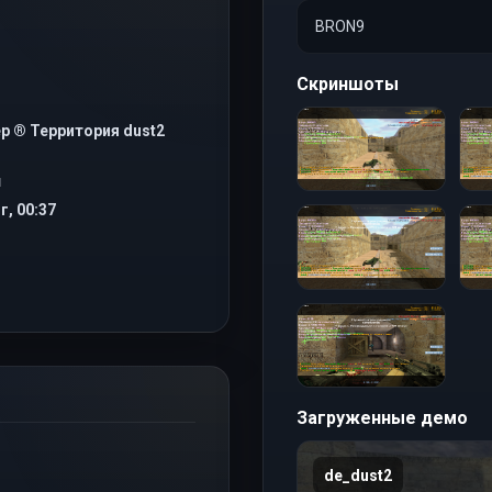
BRON9
Скриншоты
р ® Территория dust2
Я
г, 00:37
Загруженные демо
de_dust2