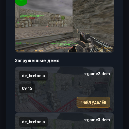
Загруженные демо
rrgame2.dem
de_bretonia
09:15
Файл удалён
rrgame3.dem
de_bretonia