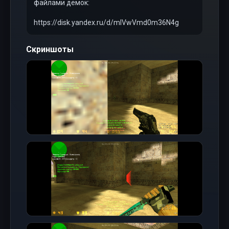
файлами демок:
https://disk.yandex.ru/d/mlVwVmd0m36N4g
Скриншоты