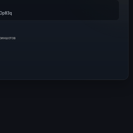
/Op83q
криншотов