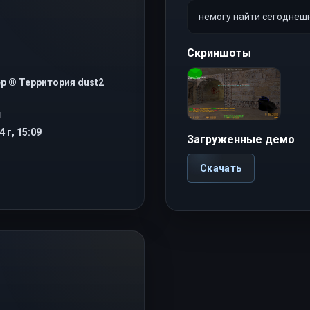
немогу найти сегоднешни
Скриншоты
р ® Территория dust2
Я
 г, 15:09
Загруженные демо
Скачать