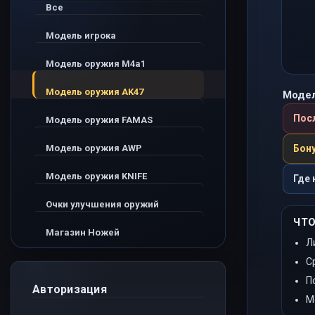
Все
Модель игрока
Модель оружия M4a1
Модель оружия AK47
Модел
Пос
Модель оружия FAMAS
Модель оружия AWP
Бону
Модель оружия KNIFE
Где 
Очки улучшения оружий
ЧТО
Магазин Ножей
Л
С
П
Авторизация
М