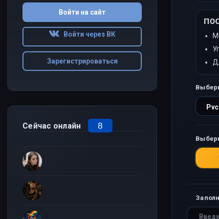
Войти на сайт
ПО
Войти через ВК
М
У
Зарегистрироваться
Д
Выбер
8
Сейчас онлайн
Выбер
Заполн