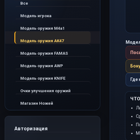
Все
Модель игрока
Модель оружия M4a1
Модель оружия AK47
Модел
Пос
Модель оружия FAMAS
Модель оружия AWP
Бону
Модель оружия KNIFE
Где 
Очки улучшения оружий
ЧТО
Магазин Ножей
Л
С
П
Авторизация
М